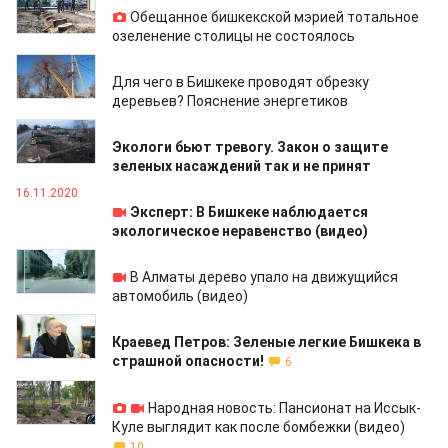
Обещанное бишкекской мэрией тотальное
озеленение столицы не состоялось
10.03.2021
Для чего в Бишкеке проводят обрезку
деревьев? Пояснение энергетиков
12.02.2021
Экологи бьют тревогу. Закон о защите
зеленых насаждений так и не принят
16.11.2020
Эксперт: В Бишкеке наблюдается
экологическое неравенство (видео)
28.07.2020
В Алматы дерево упало на движущийся
автомобиль (видео)
10.07.2020
Краевед Петров: Зеленые легкие Бишкека в
страшной опасности!
6
04.06.2020
Народная новость: Пансионат на Иссык-
Куле выглядит как после бомбежки (видео)
10