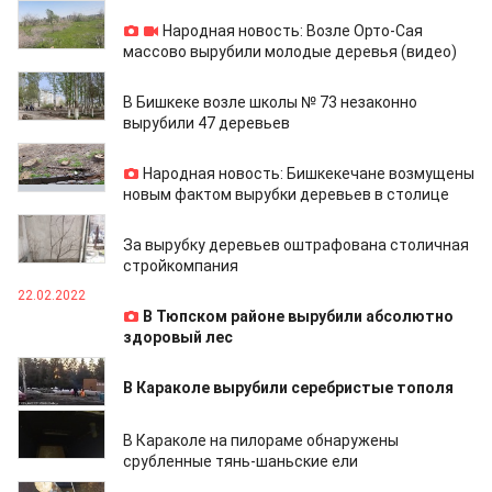
16.04.2022
Народная новость: Возле Орто-Сая
массово вырубили молодые деревья (видео)
13.04.2022
В Бишкеке возле школы № 73 незаконно
вырубили 47 деревьев
12.04.2022
Народная новость: Бишкекечане возмущены
новым фактом вырубки деревьев в столице
26.03.2022
За вырубку деревьев оштрафована столичная
стройкомпания
22.02.2022
В Тюпском районе вырубили абсолютно
здоровый лес
18.02.2022
В Караколе вырубили серебристые тополя
10.02.2022
В Караколе на пилораме обнаружены
срубленные тянь-шаньские ели
26.01.2022