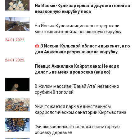
На Иссык-Куле задержали двух жителей за
незаконную вырубку леса
24.01.2022
На Иссык-Куле милиционеры задержали
местных жителей за незаконную вырубку
24.01.2022
В Иссык-Кульской области выяснят, кто
дал Анжелике разрешение на вырубку
24.01.2022
Певица Анжелика Кайратовна: Не надо
делать из меня дровосека (видео)
17.01.2022
В жилом массиве "Бакай Ата" незаконно
срубили 8 тополей
30.11.2021
Уничтожается парк в единственном
кардиологическом санатории Кыргызстана
05.11.2021
"Бишкекзеленхоз" проводит санитарную
обрезку деревьев