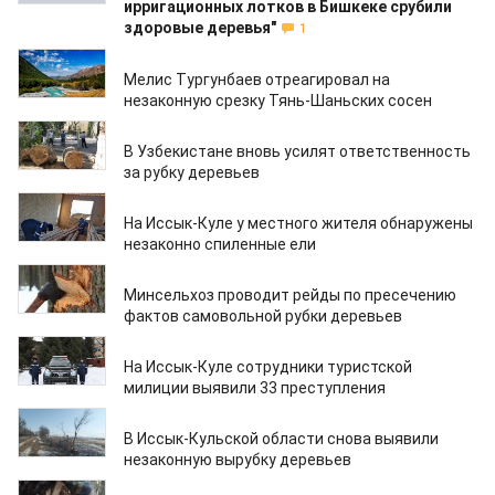
ирригационных лотков в Бишкеке срубили
здоровые деревья"
1
22.06.2023
Мелис Тургунбаев отреагировал на
незаконную срезку Тянь-Шаньских сосен
04.05.2023
В Узбекистане вновь усилят ответственность
за рубку деревьев
21.02.2023
На Иссык-Куле у местного жителя обнаружены
незаконно спиленные ели
16.02.2023
Минсельхоз проводит рейды по пресечению
фактов самовольной рубки деревьев
09.02.2023
На Иссык-Куле сотрудники туристской
милиции выявили 33 преступления
09.02.2023
В Иссык-Кульской области снова выявили
незаконную вырубку деревьев
08.02.2023