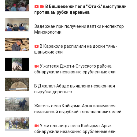
28.07.2022
В Бишкеке жители "Юга-2" выступили
против вырубки деревьев
19.05.2022
Задержан при получении взятки инспектор
Минэкологии
18.05.2022
В Караколе распилили на доски тянь-
шаньские ели
17.05.2022
У жителя Джети-Огузского района
обнаружили незаконно срубленные ели
26.04.2022
В Джалал-Абаде выявлена незаконная
вырубка деревьев
21.04.2022
Житель села Кайырма-Арык занимался
незаконной вырубкой тянь-шаньских елей
19.04.2022
У жительницы села Кайырма-Арык
обнаружили незаконно срубленные ели