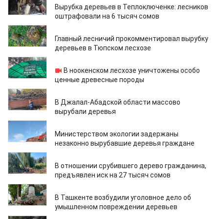
Вырубка деревьев в Теплоключенке: лесников
оштрафовали на 6 тысяч сомов
31.01.2023
Главный лесничий прокомментировал вырубку
деревьев в Тюпском лесхозе
18.10.2022
В ноокенском лесхозе уничтожены особо
ценные древесные породы
16.10.2022
В Джалал-Абадской области массово
вырубали деревья
07.10.2022
Министерством экологии задержаны
незаконно вырубавшие деревья граждане
20.08.2022
В отношении срубившего дерево гражданина,
предъявлен иск на 27 тыcяч сомов
08.08.2022
В Ташкенте возбудили уголовное дело об
умышленном повреждении деревьев