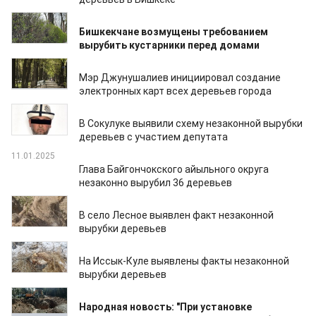
07.07.2026
Бишкекчане возмущены требованием
вырубить кустарники перед домами
25.03.2026
Мэр Джунушалиев инициировал создание
электронных карт всех деревьев города
04.06.2025
В Сокулуке выявили схему незаконной вырубки
деревьев с участием депутата
11.01.2025
Глава Байгончокского айыльного округа
незаконно вырубил 36 деревьев
08.10.2024
В село Лесное выявлен факт незаконной
вырубки деревьев
13.02.2024
На Иссык-Куле выявлены факты незаконной
вырубки деревьев
29.09.2023
Народная новость: "При установке