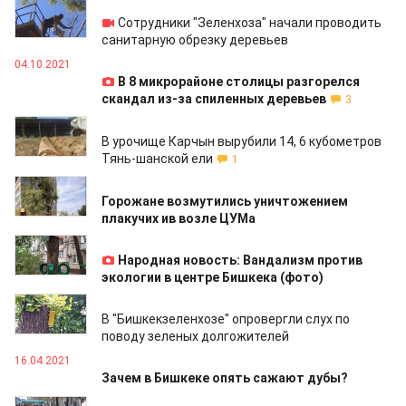
21.10.2021
Сотрудники "Зеленхоза" начали проводить
санитарную обрезку деревьев
04.10.2021
В 8 микрорайоне столицы разгорелся
скандал из-за спиленных деревьев
3
14.09.2021
В урочище Карчын вырубили 14, 6 кубометров
Тянь-шанской ели
1
07.07.2021
Горожане возмутились уничтожением
плакучих ив возле ЦУМа
07.07.2021
Народная новость: Вандализм против
экологии в центре Бишкека (фото)
09.06.2021
В "Бишкекзеленхозе" опровергли слух по
поводу зеленых долгожителей
16.04.2021
Зачем в Бишкеке опять сажают дубы?
12.04.2021