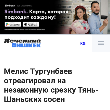
KG
Мелис Тургунбаев
отреагировал на
незаконную срезку Тянь-
Шаньских сосен