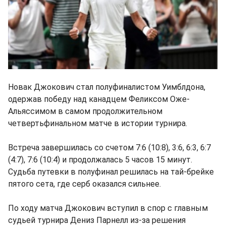
Новак Джокович стал полуфиналистом Уимблдона,
одержав победу над канадцем Феликсом Оже-
Альяссимом в самом продолжительном
четвертьфинальном матче в истории турнира.
Встреча завершилась со счетом 7:6 (10:8), 3:6, 6:3, 6:7
(4:7), 7:6 (10:4) и продолжалась 5 часов 15 минут.
Судьба путевки в полуфинал решилась на тай-брейке
пятого сета, где серб оказался сильнее.
По ходу матча Джокович вступил в спор с главным
судьей турнира Дениз Парнелл из-за решения