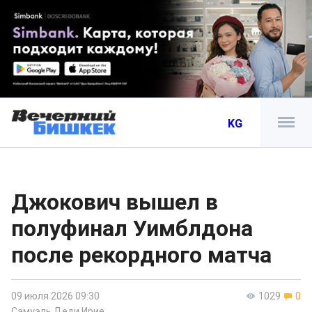
KG
Джокович вышел в
полуфинал Уимблдона
после рекордного матча
09 июля 2026 09:30
1029
0
Самуэль Деди Ирие