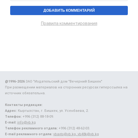
Правила комментирования
@1996-2026
ЗАО "Издательский дом "Вечерний Бишкек"
При размещении материалов на сторонних ресурсах гиперссылка на
источник обязательна.
Контакты редакции:
Адрес:
Кыргызстан, г. Бишкек, ул. Усенбаева, 2.
Телефон:
+996 (312) 88-18-09.
E-mail:
info@vb.kg
Телефон рекламного отдела:
+996 (312) 48-62-03.
E-mail рекламного отдела:
vbavto@vb.kg, vb48k@vb.kg