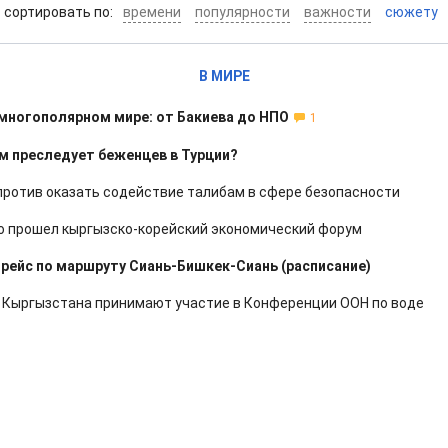
cортировать по:
времени
популярности
важности
сюжету
В МИРЕ
многополярном мире: от Бакиева до НПО
1
м преследует беженцев в Турции?
против оказать содействие талибам в сфере безопасности
о прошел кыргызско-корейский экономический форум
рейс по маршруту Сиань-Бишкек-Сиань (расписание)
 Кыргызстана принимают участие в Конференции ООН по воде