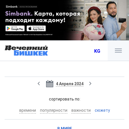
KG
4 Апреля 2024
cортировать по:
времени
популярности
важности
сюжету
В МИРЕ