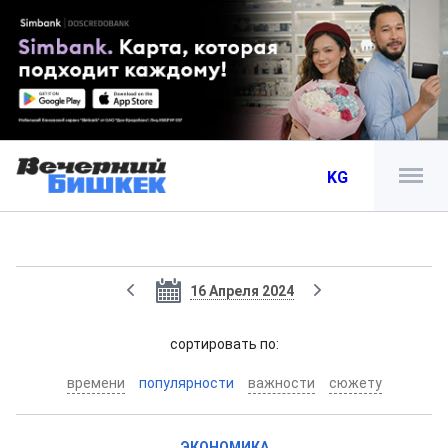
KG
16 Апреля 2024
cортировать по:
времени
популярности
важности
сюжету
ЭКОНОМИКА