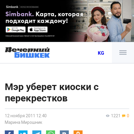
KG
Мэр уберет киоски с
перекрестков
12 ноября 2011 12:40
1221
0
Марина Мирошник