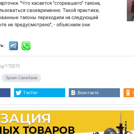
арточки. "Что касается "сгоревшего" талона,
льзоваться своевременно. Такой практики,
ованные талоны переходили на следующий
те не предусмотрено", - объяснили они.
сть:
.kg/172073
,
Эркин Сакебаев
Twitter
Вконтакте