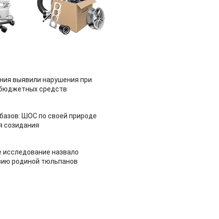
ия выявили нарушения при
 бюджетных средств
азов: ШОС по своей природе
я созидания
 исследование назвало
зию родиной тюльпанов