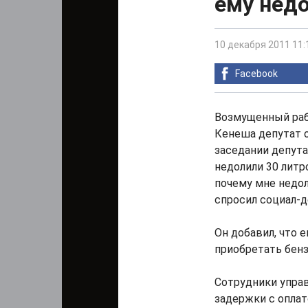
ему нед
10 декабря 2011 11:
Facebook
Возмущенный раб
Кенеша депутат 
заседании депута
недолили 30 литро
почему мне недоли
спросил социал-д
Он добавил, что 
приобретать бенз
Сотрудники упра
задержки с оплат