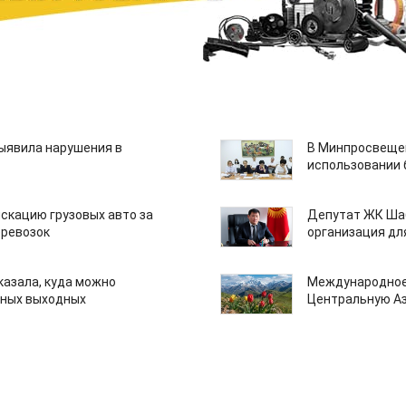
ыявила нарушения в
В Минпросвещен
использовании
скацию грузовых авто за
Депутат ЖК Шаб
еревозок
организация дл
казала, куда можно
Международное
нных выходных
Центральную А