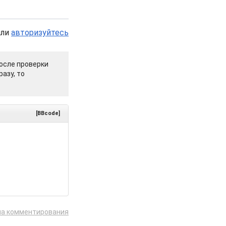
или
авторизуйтесь
осле проверки
азу, то
[BBcode]
ла комментирования