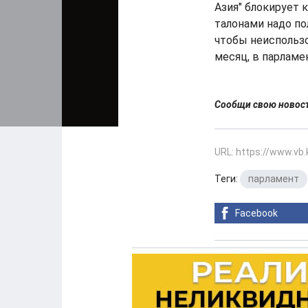
Азия" блокирует к
талонами надо по
чтобы неиспольз
месяц, в парламен
Сообщи свою ново
URL: https://www.vb
Теги:
парламент
Facebook