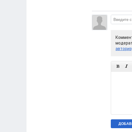
Коммент
модерат
авториз

