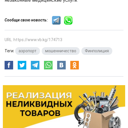
незаконные медицинские услуги.
Сообщи свою новость:
URL: https://www.vb.kg/174713
Теги:
аэропорт
,
мошенничество
,
Финполиция