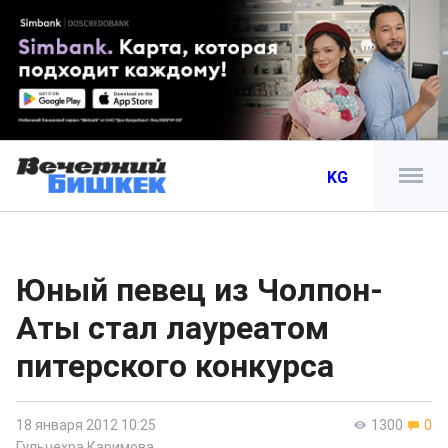
KG
Юный певец из Чолпон-
Аты стал лауреатом
питерского конкурса
18 января 2012 10:25
1300
0
Гульчехра Каримова