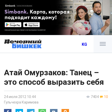
KG
Атай Омурзаков: Танец –
это способ выразить себя
24 июля 2012 10:44
7404
10
Гульчехра Каримова