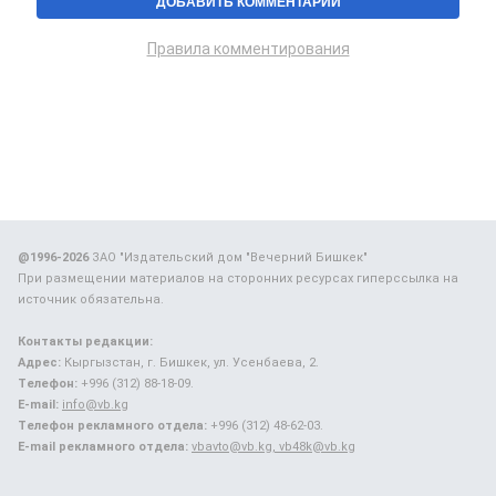
Правила комментирования
@1996-2026
ЗАО "Издательский дом "Вечерний Бишкек"
При размещении материалов на сторонних ресурсах гиперссылка на
источник обязательна.
Контакты редакции:
Адрес:
Кыргызстан, г. Бишкек, ул. Усенбаева, 2.
Телефон:
+996 (312) 88-18-09.
E-mail:
info@vb.kg
Телефон рекламного отдела:
+996 (312) 48-62-03.
E-mail рекламного отдела:
vbavto@vb.kg, vb48k@vb.kg