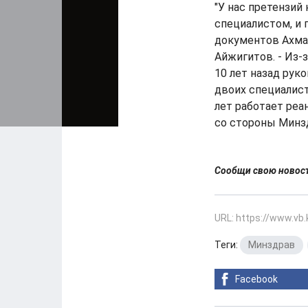
"У нас претензий 
специалистом, и
документов Ахмат
Айжигитов. - Из-
10 лет назад рук
двоих специалист
лет работает реа
со стороны Минзд
Сообщи свою ново
URL: https://www.vb
Теги:
Минздрав
,
Facebook