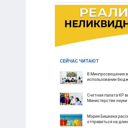
СЕЙЧАС ЧИТАЮТ
В Минпросвещения в
использовании бюдж
Счетная палата КР в
Министерстве науки
Мэрия Бишкека расс
отправиться на дли