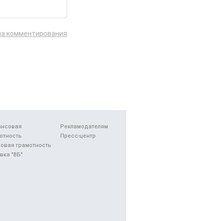
ла комментирования
ансовая
Рекламодателям
отность
Пресс-центр
овая грамотность
вка "ВБ"