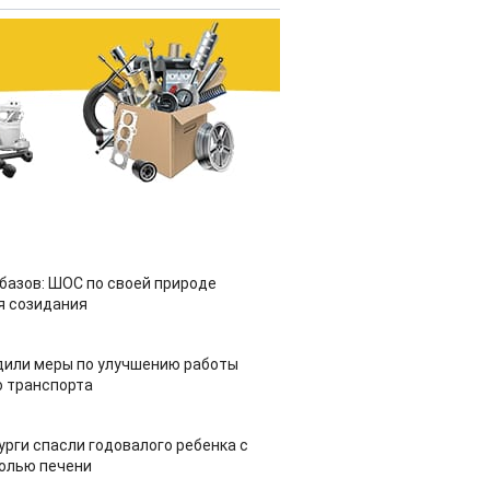
азов: ШОС по своей природе
я созидания
дили меры по улучшению работы
 транспорта
урги спасли годовалого ребенка с
холью печени