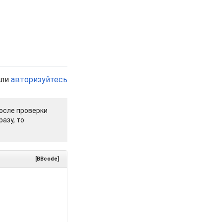
или
авторизуйтесь
осле проверки
азу, то
[BBcode]