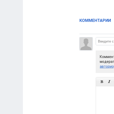
КОММЕНТАРИИ
Коммент
модерат
авториз

