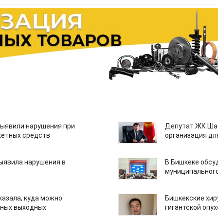
ыявили нарушения при
Депутат ЖК Шаб
етных средств
организация дл
ыявила нарушения в
В Бишкеке обсу
муниципального
казала, куда можно
Бишкекские хир
нных выходных
гигантской опу