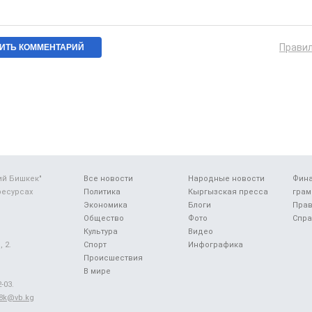
Прави
ий Бишкек"
Все новости
Народные новости
Фин
ресурсах
Политика
Кыргызская пресса
грам
Экономика
Блоги
Прав
Общество
Фото
Спра
Культура
Видео
 2.
Спорт
Инфографика
Происшествия
В мире
-03.
48k@vb.kg