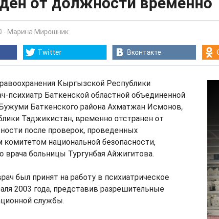
ден от должности временно
0
-
Марина Мирошник
Twitter
Вконтакте
равоохранения Кыргызской Республики
ач-психиатр Баткенской областной объединенной
 Бужуми Баткенского района Ахматжан Исмонов,
блики Таджикистан, временно отстранен от
ности после проверок, проведенных
 комитетом национальной безопасности,
о врача больницы Тургунбая Айжигитова.
врач был принят на работу в психиатрическое
аля 2003 года, представив разрешительные
ционной службы.