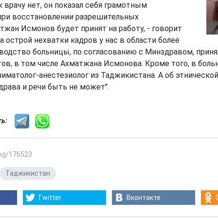
к врачу нет, он показал себя грамотным
 при восстановлении разрешительных
жан Исмонов будет принят на работу, - говорит
за острой нехватки кадров у нас в области более
оводство больницы, по согласованию с Минздравом, приня
ов, в том числе Ахматжана Исмонова. Кроме того, в боль
ниматолог-анестезиолог из Таджикистана. А об этническ
рава и речи быть не может".
сть:
.kg/176523
Таджикистан
Twitter
Вконтакте