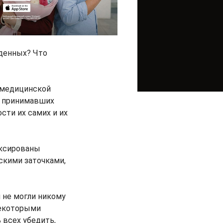
жденных? Что
а медицинской
, принимавших
сти их самих и их
иксированы
скими заточками,
 не могли никому
некоторыми
 всех убедить,