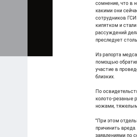
сомнение, что в 
какими они сейча
сотрудников ГСИ
кипятком и стали 
рассуждений дела
преследует столь
Из рапорта медса
помощью обратил
участие в провед
близких.
По освидетельст
колото-резаные 
ножами, тяжелым
"При этом отдел
причинить вреда
заявлениями по с