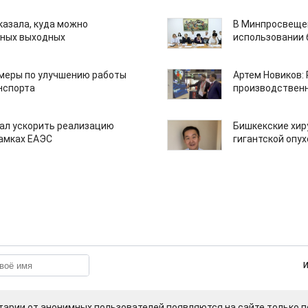
казала, куда можно
В Минпросвещен
нных выходных
использовании
 меры по улучшению работы
Артем Новиков:
нспорта
производствен
ал ускорить реализацию
Бишкекские хир
рамках ЕАЭС
гигантской опу
арии от анонимных пользователей появляются на сайте только п