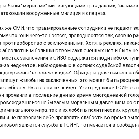
ры были "мирными" митингующими гражданами, "не имев
 атаковали вооруженные милиция и спецназ.
ех же СМИ, что травмированные сотрудники не подают за
ому что "они чего-то боятся", преподносятся так, словно 
в противоборство с заключенными. Хотя, в реалиях, никак
с абсолютным большинством заключенных нет и быть не
 местах заключения и СИЗО содержатся люди либо оступ
-за недочетов, наблюдаемых в органах судейской власти
одвержены "воровской идее". Офицеры действительно бо
 напишут жалобы на заключенных, это может быть расцене
 слабость. На это они не пойдут. У сотрудников ГСИН ес
ни проявили в последние дни во время многодневной гол
провождавшейся небывалым моральным давлением со ст
риминального мира, так и их лобби в политических кругах 
 и не позволили себе проявлять слабость во время выпо
каковой является служба в ГСИН", - отмечается в сообщени