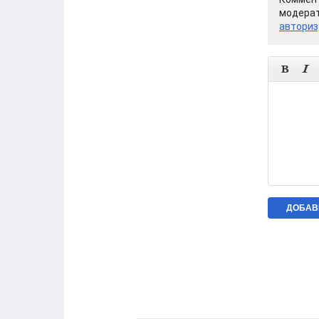
модерат
авториз

