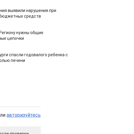
ия выявили нарушения при
 бюджетных средств
 Региону нужны общие
ные цепочки
урги спасли годовалого ребенка с
холью печени
или
авторизуйтесь
осле проверки