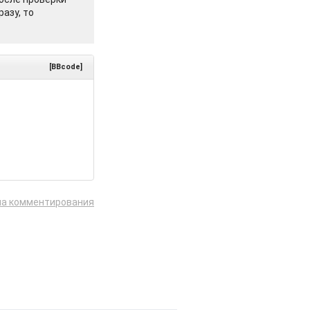
азу, то
[BBcode]
ла комментирования