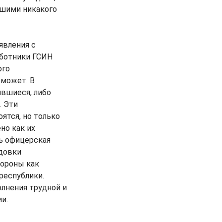
шими никакого
явления с
работники ГСИН
ого
 может. В
ившиеся, либо
. Эти
ятся, но только
но как их
ть офицерская
одовки
ороны как
республики.
лнения трудной и
и.