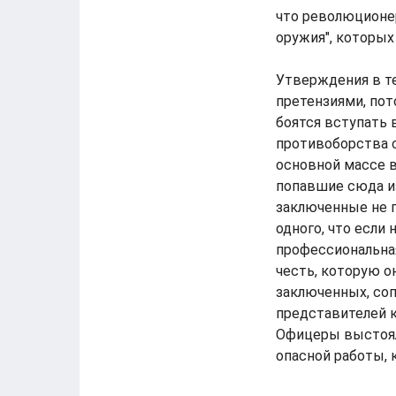
что революционе
оружия", которых
Утверждения в т
претензиями, пот
боятся вступать 
противоборства 
основной массе в
попавшие сюда из
заключенные не п
одного, что если
профессиональная
честь, которую о
заключенных, со
представителей к
Офицеры выстояли
опасной работы, 