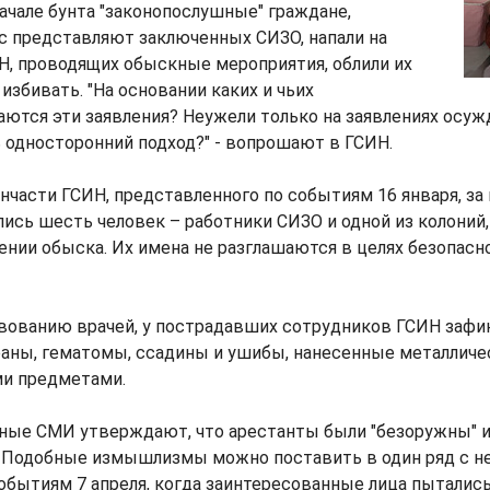
начале бунта "законопослушные" граждане,
с представляют заключенных СИЗО, напали на
Н, проводящих обыскные мероприятия, облили их
избивать. "На основании каких и чьих
ются эти заявления? Неужели только на заявлениях осу
 односторонний подход?" - вопрошают в ГСИН.
нчасти ГСИН, представленного по событиям 16 января, з
ись шесть человек – работники СИЗО и одной из колоний
ении обыска. Их имена не разглашаются в целях безопасно
вованию врачей, у пострадавших сотрудников ГСИН заф
раны, гематомы, ссадины и ушибы, нанесенные металличе
и предметами.
ьные СМИ утверждают, что арестанты были "безоружны" и
. Подобные измышлизмы можно поставить в один ряд с 
обытиям 7 апреля, когда заинтересованные лица пытались