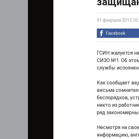
защищаю
01 февраля 2012 10
Facebook
ГСИН жалуется н
СИЗО №1. Об это
службы исполнен
Как сообщает ве
весьма сомнител
беспорядков, ус
никто из работни
ряд закономерны
Несмотря на сво
информацию, анга