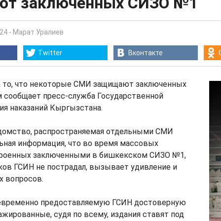
т заключенных СИЗО №1
:24
-
Марат Уралиев
Twitter
Вконтакте
а то, что некоторые СМИ защищают заключенных
м сообщает пресс-служба Государственной
ия наказаний Кыргызстана.
домство, распространяемая отдельными СМИ
ьная информация, что во время массовых
троенных заключенными в бишкекском СИЗО №1,
ков ГСИН не пострадал, вызывает удивление и
х вопросов.
евременно предоставляемую ГСИН достоверную
жированные, судя по всему, издания ставят под