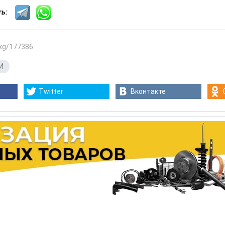
сть:
.kg/177386
И
Twitter
Вконтакте