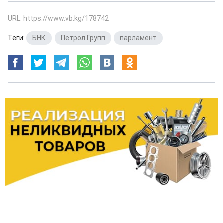
URL: https://www.vb.kg/178742
Теги:
БНК
,
Петрол Групп
,
парламент