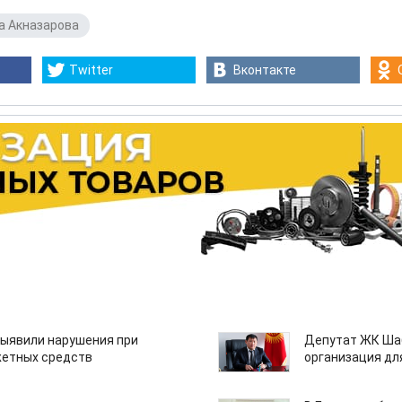
а Акназарова
Twitter
Вконтакте
ыявили нарушения при
Депутат ЖК Шаб
етных средств
организация дл