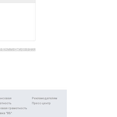
ла комментирования
ансовая
Рекламодателям
отность
Пресс-центр
овая грамотность
вка "ВБ"