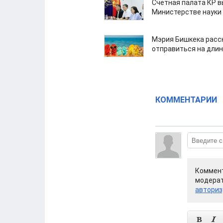
Счетная палата КР в
Министерстве науки
Мэрия Бишкека расс
отправиться на дли
КОММЕНТАРИИ
Коммент
модерат
авториз

