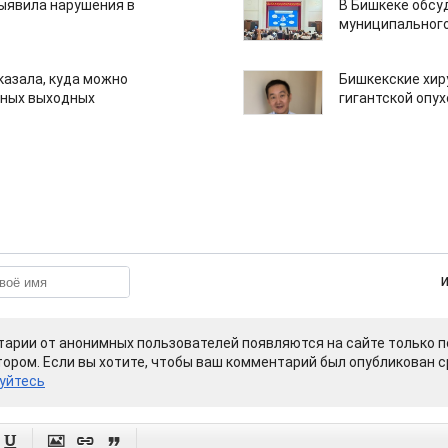
ыявила нарушения в
В Бишкеке обсу
муниципального
казала, куда можно
Бишкекские хир
нных выходных
гигантской опу
арии от анонимных пользователей появляются на сайте только п
ором. Если вы хотите, чтобы ваш комментарий был опубликован ср
уйтесь



