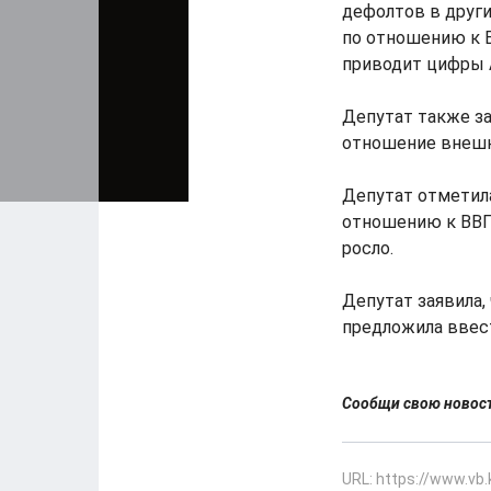
дефолтов в други
по отношению к В
приводит цифры 
Депутат также за
отношение внешне
Депутат отметила
отношению к ВВП,
росло.
Депутат заявила,
предложила ввес
Сообщи свою ново
URL: https://www.vb