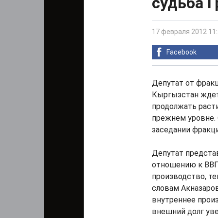
судьба Г
17 февраля 2012 11
Facebook
Депутат от фракц
Кыргызстан ждет 
продолжать расти
прежнем уровне. О
заседании фракци
Депутат предста
отношению к ВВП.
производство, т
словам Акназаров
внутреннее произ
внешний долг уве