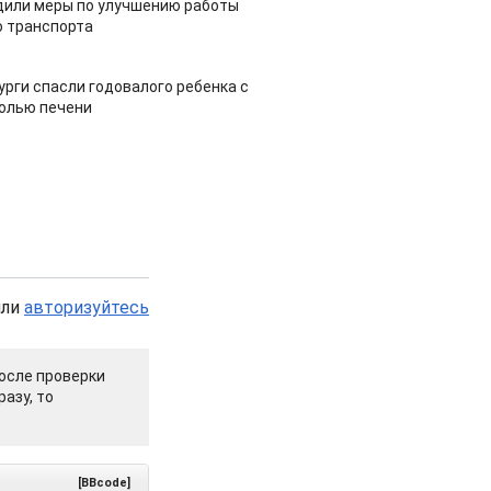
дили меры по улучшению работы
 транспорта
урги спасли годовалого ребенка с
холью печени
или
авторизуйтесь
осле проверки
азу, то
[BBcode]