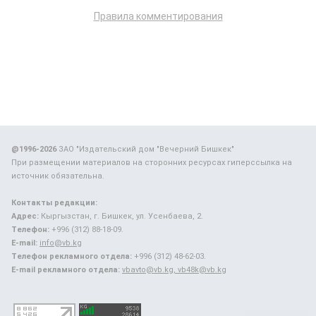
Правила комментирования
@1996-2026
ЗАО "Издательский дом "Вечерний Бишкек"
При размещении материалов на сторонних ресурсах гиперссылка на
источник обязательна.
Контакты редакции:
Адрес:
Кыргызстан, г. Бишкек, ул. Усенбаева, 2.
Телефон:
+996 (312) 88-18-09.
E-mail:
info@vb.kg
Телефон рекламного отдела:
+996 (312) 48-62-03.
E-mail рекламного отдела:
vbavto@vb.kg, vb48k@vb.kg