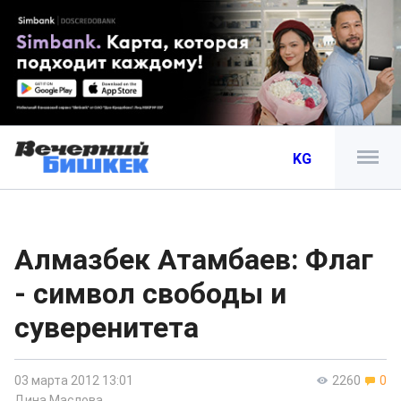
KG
Алмазбек Атамбаев: Флаг
- символ свободы и
суверенитета
03 марта 2012 13:01
2260
0
Дина Маслова