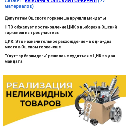
СЮЖЕТ:
ВЫБОРЫ В ОШСКИЙ ГОРКЕНЕШ
(77
материалов)
Депутатам Ошского горкенеша вручили мандаты
НПО обжалует постановление ЦИК о выборах в Ошский
горкенеш на трех участках
ЦИК: Это незначительное расхождение - в одно-два
места в Ошском горкенеше
"Улуттар биримдиги" решила не судиться с ЦИК за два
мандата