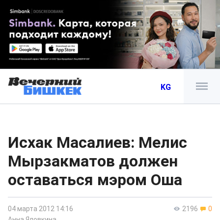
KG
Исхак Масалиев: Мелис
Мырзакматов должен
оставаться мэром Оша
04 марта 2012 14:16
2196
0
Анна Яловкина