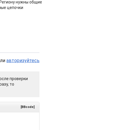
 Региону нужны общие
ные цепочки
или
авторизуйтесь
осле проверки
азу, то
[BBcode]