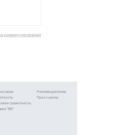
ла комментирования
ансовая
Рекламодателям
отность
Пресс-центр
овая грамотность
вка "ВБ"