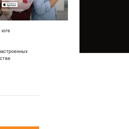
а юге
 настроенных
естве