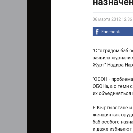
назначен
06 марта 2012 12:36
Facebook
"С "отрядом баб о
заявила журналист
Журт" Надира Нар
"ОБОН - проблема
ОБОНа, а с теми
их объединяться 
В Кыргызстане и
женщин как оруди
баб особого назн
и даже избивают