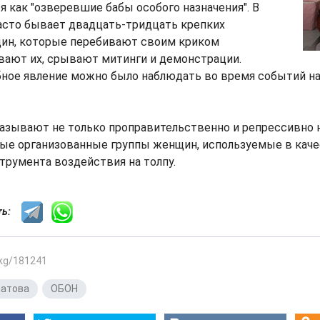
как "озверевшие бабы особого назначения". В
асто бывает двадцать-тридцать крепких
ин, которые перебивают своим криком
вают их, срывают митинги и демонстрации.
бное явление можно было наблюдать во время событий н
азывают не только проправительственно и репрессивно
бые организованные группы женщин, используемые в кач
трумента воздействия на толпу.
сть:
.kg/181241
матова
,
ОБОН