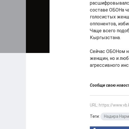
расшифровывался 
составе ОБОНа ч
голосистых женщ
оппонентов, изби
Чаще всего подо
Кыргызстана.
Сейчас ОБОНом н
женщин, но и лю
агрессивного инс
Сообщи свою ново
URL: https://www.vb
Теги:
Надира Нар