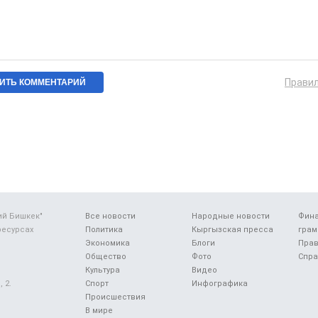
Прави
ий Бишкек"
Все новости
Народные новости
Фин
ресурсах
Политика
Кыргызская пресса
грам
Экономика
Блоги
Прав
Общество
Фото
Спра
Культура
Видео
 2.
Спорт
Инфографика
Происшествия
В мире