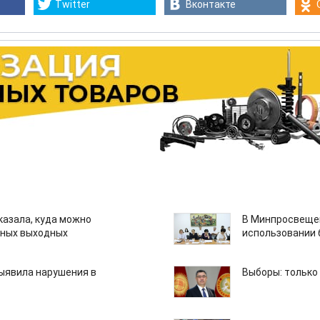
Twitter
Вконтакте
казала, куда можно
В Минпросвещен
нных выходных
использовании
ыявила нарушения в
Выборы: только