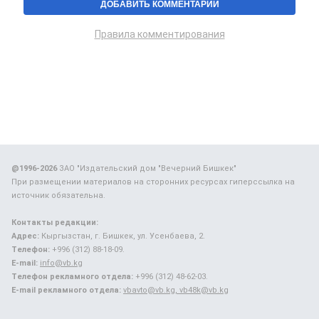
Правила комментирования
@1996-2026
ЗАО "Издательский дом "Вечерний Бишкек"
При размещении материалов на сторонних ресурсах гиперссылка на
источник обязательна.
Контакты редакции:
Адрес:
Кыргызстан, г. Бишкек, ул. Усенбаева, 2.
Телефон:
+996 (312) 88-18-09.
E-mail:
info@vb.kg
Телефон рекламного отдела:
+996 (312) 48-62-03.
E-mail рекламного отдела:
vbavto@vb.kg, vb48k@vb.kg