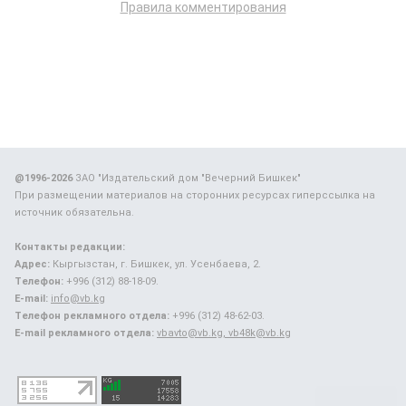
Правила комментирования
@1996-2026
ЗАО "Издательский дом "Вечерний Бишкек"
При размещении материалов на сторонних ресурсах гиперссылка на
источник обязательна.
Контакты редакции:
Адрес:
Кыргызстан, г. Бишкек, ул. Усенбаева, 2.
Телефон:
+996 (312) 88-18-09.
E-mail:
info@vb.kg
Телефон рекламного отдела:
+996 (312) 48-62-03.
E-mail рекламного отдела:
vbavto@vb.kg, vb48k@vb.kg