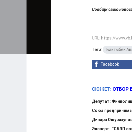
Сообщи свою ново
URL: https://www.vb
Теги:
Бактыбек А
Facebook
СЮЖЕТ:
ОТБОР 
Депутат: Финполи
Союз предпринимат
Динара Ошурахуно
Эксперт: ГСБЭП со