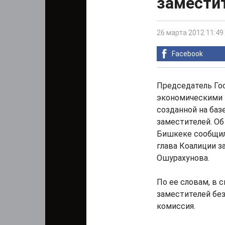
заместит
26 марта 2012 11:49
Facebook
Председатель Го
экономическими 
созданной на баз
заместителей. Об
Бишкеке сообщил
глава Коалиции 
Ошурахунова.
По ее словам, в 
заместителей без
комиссия.