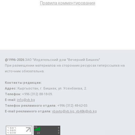
Правила комментирования
@1996-2026
ЗАО "Издательский дом "Вечерний Бишкек"
При размещении материалов на сторонних ресурсах гиперссылка на
источник обязательна.
Контакты редакции:
Адрес:
Кыргызстан, г. Бишкек, ул. Усенбаева, 2.
Телефон:
+996 (312) 88-18-09.
E-mail:
info@vb.kg
Телефон рекламного отдела:
+996 (312) 48-62-03.
E-mail рекламного отдела:
vbavto@vb.kg, vb48k@vb.kg