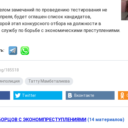
целом замечаний по проведению тестирования не
апреля, будет оглашен список кандидатов,
рой этап конкурсного отбора на должности в
 службу по борьбе с экономическими преступлениями.
сть:
.kg/185518
инполиция
,
Татту Мамбеталиева
Twitter
Вконтакте
БОРЦОВ С ЭКОНОМПРЕСТУПЛЕНИЯМИ
(14 материалов)