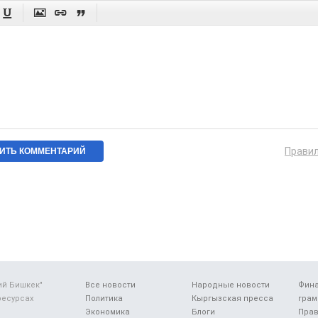




Прави
ий Бишкек"
Все новости
Народные новости
Фин
ресурсах
Политика
Кыргызская пресса
грам
Экономика
Блоги
Прав