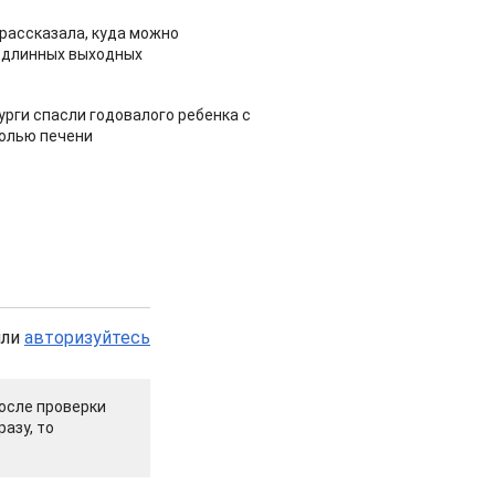
рассказала, куда можно
 длинных выходных
урги спасли годовалого ребенка с
холью печени
или
авторизуйтесь
осле проверки
азу, то