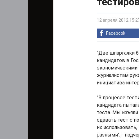
тестиро
12 апреля 2012 15:2
Facebook
"Две шпаргалки б
кандидатов в Гос
экономическими п
журналистам рук
инициатива интер
"В процессе тест
кандидата пытали
теста. Мы изъяли
сдавать тест с п
их использовать,
разными", - подч