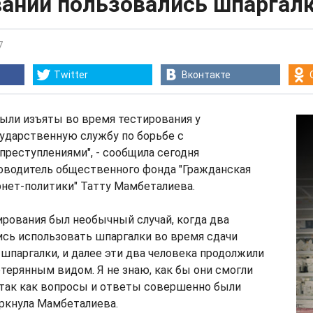
вании пользовались шпаргал
7
Twitter
Вконтакте
ыли изъяты во время тестирования у
ударственную службу по борьбе с
реступлениями", - сообщила сегодня
оводитель общественного фонда "Гражданская
нет-политики" Татту Мамбеталиева.
ирования был необычный случай, когда два
сь использовать шпаргалки во время сдачи
 шпаргалки, и далее эти два человека продолжили
отерянным видом. Я не знаю, как бы они смогли
 так как вопросы и ответы совершенно были
еркнула Мамбеталиева.