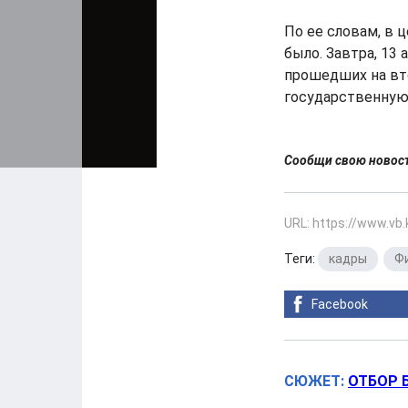
По ее словам, в 
было. Завтра, 13 
прошедших на вто
государственную
Сообщи свою ново
URL: https://www.vb
Теги:
кадры
,
Ф
Facebook
СЮЖЕТ:
ОТБОР 