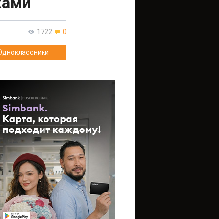
ками
1722
0
Одноклассники