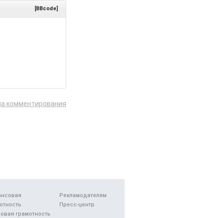
[BBcode]
ла комментирования
ансовая
Рекламодателям
отность
Пресс-центр
овая грамотность