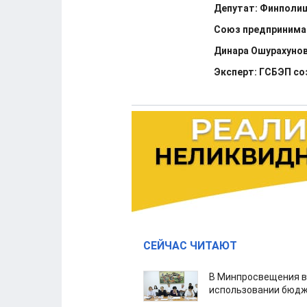
Депутат: Финполи
Союз предпринимат
Динара Ошурахуно
Эксперт: ГСБЭП со
СЕЙЧАС ЧИТАЮТ
В Минпросвещения в
использовании бюдж