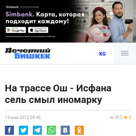
KG
На трассе Ош - Исфана
сель смыл иномарку
14 мая 2012 09:45
915
0