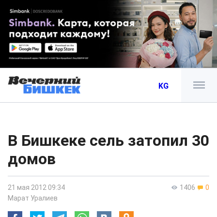
KG
В Бишкеке сель затопил 30
домов
21 мая 2012 09:34
1406
0
Марат Уралиев