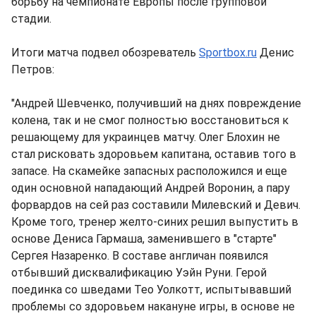
борьбу на чемпионате Европы после групповой
стадии.
Итоги матча подвел обозреватель
Sportbox.ru
Денис
Петров:
"Андрей Шевченко, получивший на днях повреждение
колена, так и не смог полностью восстановиться к
решающему для украинцев матчу. Олег Блохин не
стал рисковать здоровьем капитана, оставив того в
запасе. На скамейке запасных расположился и еще
один основной нападающий Андрей Воронин, а пару
форвардов на сей раз составили Милевский и Девич.
Кроме того, тренер желто-синих решил выпустить в
основе Дениса Гармаша, заменившего в "старте"
Сергея Назаренко. В составе англичан появился
отбывший дисквалификацию Уэйн Руни. Герой
поединка со шведами Тео Уолкотт, испытывавший
проблемы со здоровьем накануне игры, в основе не