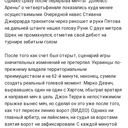
Однако сразу после перерыва мечты "Донбасс
Арены" о четвертьфинале показались куда менее
осуществимыми. Очередной навес Стивена
Джеррарда транзитом через рикошет и руки Пятова
на дальней штанге нашел голову Руни. С двух метров
Шрек не промахнулся, отметив свой дебют на
турнире забитым голом.
После того как счет был открыт, сценарий игры
значительных изменений не претерпел. Украинцы по-
прежнему владели территориальным
преимуществом и на 62-й минуте, наконец, сумели
создать реальный голевой момент. Марко Девич,
вырвавшись один на один с Хартом, обыграл вратаря
и направил мяч в цель. Джон Терри в непостижимом
прыжке вынес мяч, но сделал он это уже после того,
как тот пересек линию ворот (ВИДЕО). Однако ни
главный арбитр, ни лайнсмен, ни судья за воротами
взятия ворот не зафиксировали. С каждой минутой