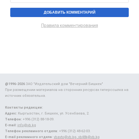
Правила комментирования
@1996-2026
ЗАО "Издательский дом "Вечерний Бишкек"
При размещении материалов на сторонних ресурсах гиперссылка на
источник обязательна.
Контакты редакции:
Адрес:
Кыргызстан, г. Бишкек, ул. Усенбаева, 2.
Телефон:
+996 (312) 88-18-09.
E-mail:
info@vb.kg
Телефон рекламного отдела:
+996 (312) 48-62-03.
E-mail рекламного отдела:
vbavto@vb.kg, vb48k@vb.kg