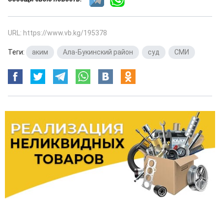
URL: https://www.vb.kg/195378
Теги:
аким
,
Ала-Букинский район
,
суд
,
СМИ