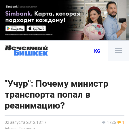
KG
"Учур": Почему министр
транспорта попал в
реанимацию?
02 августа 2012 13:17
1726
1
Айгуль Токоева