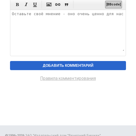






[BBcode]
Правила комментирования
@1996-2026
ЗАО "Издательский дом "Вечерний Бишкек"