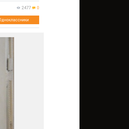
2477
0
Одноклассники