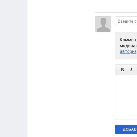
Коммент
модерат
авториз

