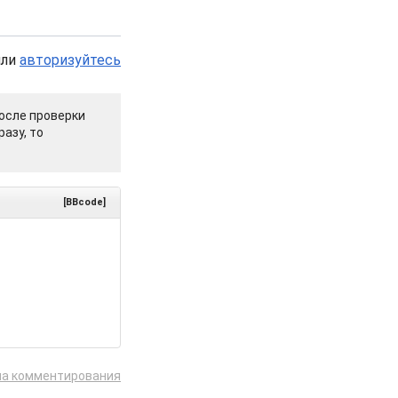
или
авторизуйтесь
осле проверки
азу, то
[BBcode]
ла комментирования