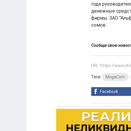
года руководител
денежные средст
фирмы. ЗАО "Аль
сомов.
Сообщи свою ново
URL: https://www.vb
Теги:
MegaCom
,
Facebook