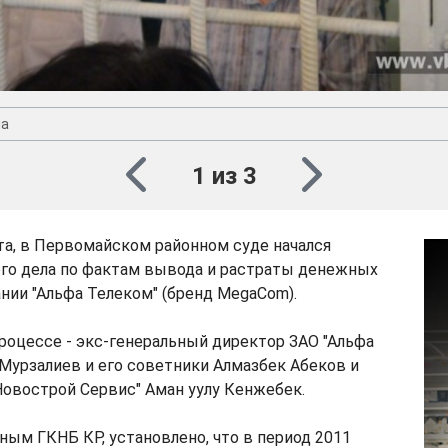
на
1 из 3
ста, в Первомайском районном суде начался
ого дела по фактам вывода и растраты денежных
нии "Альфа Телеком" (бренд MegaCom).
оцессе - экс-генеральный директор ЗАО "Альфа
Мурзалиев и его советники Алмазбек Абеков и
овострой Сервис" Аман уулу Кенжебек.
ным ГКНБ КР, установлено, что в период 2011