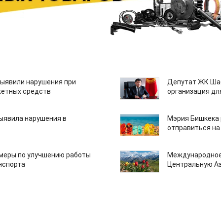
ыявили нарушения при
Депутат ЖК Шаб
етных средств
организация дл
ыявила нарушения в
Мэрия Бишкека 
отправиться на
 меры по улучшению работы
Международное
нспорта
Центральную А