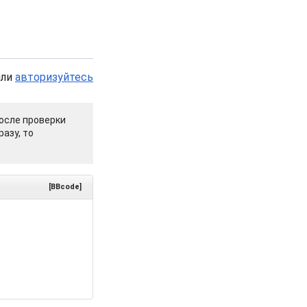
или
авторизуйтесь
осле проверки
азу, то
[BBcode]