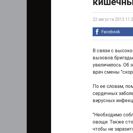
кишечны
22 августа 2012 11:
Facebook
В связи с высоко
вызовов бригады
увеличилось. Об э
врач смены "cкор
По ее словам, по
сердечных заболе
вирусных инфекци
"Необходимо соб
овощи. Также ст
чтобы не заразит