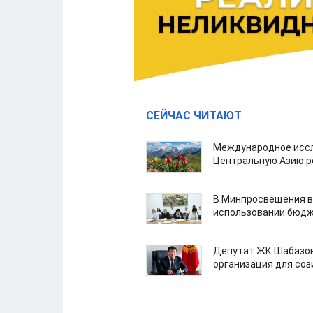
СЕЙЧАС ЧИТАЮТ
Международное иссл
Центральную Азию р
В Минпросвещения в
использовании бюдж
Депутат ЖК Шабазов
организация для со