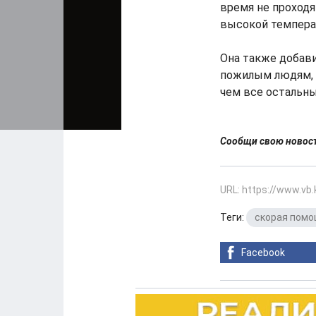
время не проходя
высокой температ
Она также добави
пожилым людям, 
чем все остальн
Сообщи свою ново
URL: https://www.vb
Теги:
скорая пом
Facebook