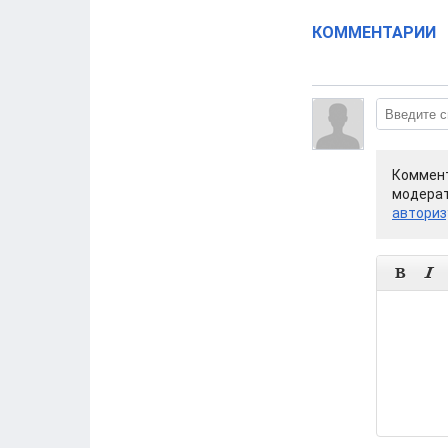
КОММЕНТАРИИ
Коммент
модерат
авториз

