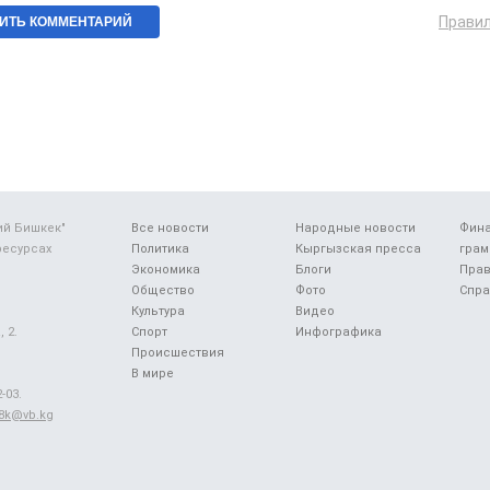
Прави
ий Бишкек"
Все новости
Народные новости
Фин
ресурсах
Политика
Кыргызская пресса
грам
Экономика
Блоги
Прав
Общество
Фото
Спра
Культура
Видео
 2.
Спорт
Инфографика
Происшествия
В мире
-03.
48k@vb.kg