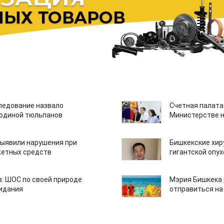
едование назвало
Счетная палата
одиной тюльпанов
Министерстве н
ыявили нарушения при
Бишкекские хир
етных средств
гигантской опу
: ШОС по своей природе
Мэрия Бишкека 
зидания
отправиться на