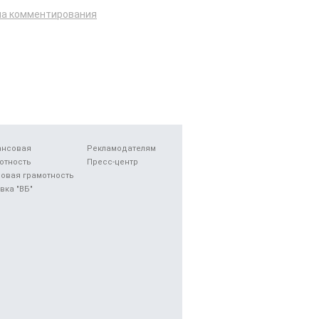
ла комментирования
ансовая
Рекламодателям
отность
Пресс-центр
овая грамотность
вка "ВБ"