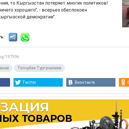
ния, то Кыргызстан потеряет многих политиков!
ничего хорошего", - всерьез обеспокоен
кыргызской демократии".
сть:
.kg/197936
анов
,
Топчубек Тургуналиев
Twitter
Вконтакте