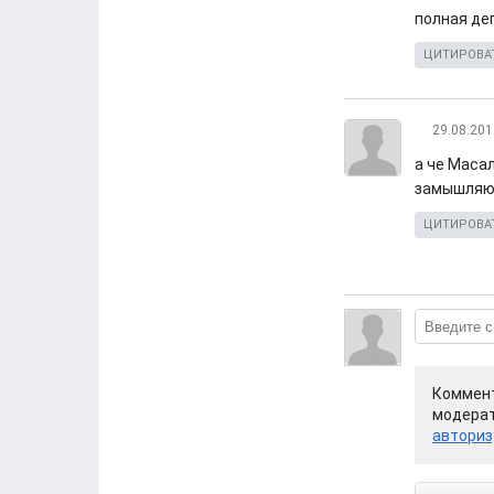
полная де
ЦИТИРОВА
29.08.201
а че Масал
замышляю
ЦИТИРОВА
Коммент
модерат
авториз