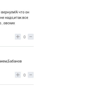
вернули!А что он
не надо,итак все
...овских
0
нием,Бабанов
0