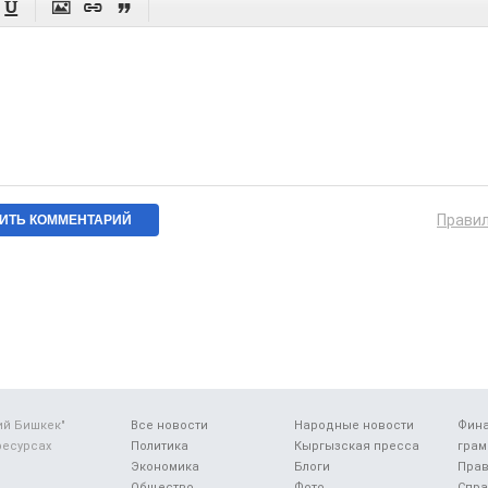




Прави
ий Бишкек"
Все новости
Народные новости
Фин
ресурсах
Политика
Кыргызская пресса
грам
Экономика
Блоги
Прав
Общество
Фото
Спра