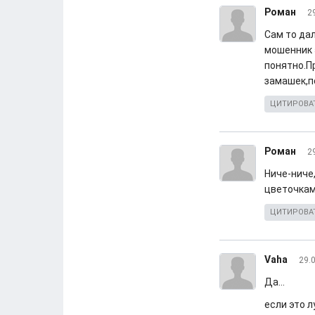
Роман
2
Сам то да
мошенник 
понятно.П
замашек,по
ЦИТИРОВА
Роман
2
Ниче-ниче
цветочками
ЦИТИРОВА
Vaha
29.
Да...
если это 