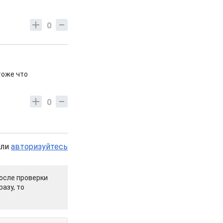
0
тоже что
0
или
авторизуйтесь
осле проверки
азу, то