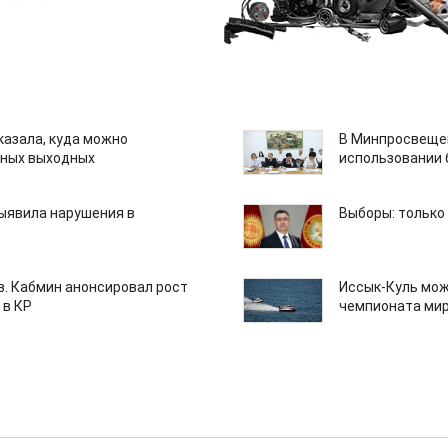
казала, куда можно
В Минпросвещен
нных выходных
использовании
ыявила нарушения в
Выборы: только
ов. Кабмин анонсировал рост
Иссык-Куль мож
 в КР
чемпионата мир