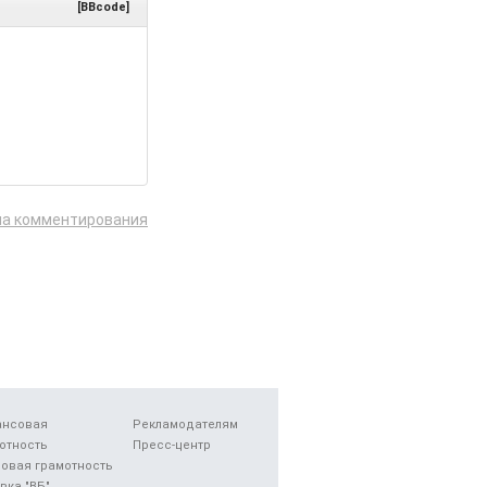
[BBcode]
ла комментирования
ансовая
Рекламодателям
отность
Пресс-центр
овая грамотность
вка "ВБ"