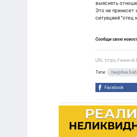
выяснять отноше
Это не принесет 
ситуацией "отец 
Сообщи свою ново
URL: https://www.vb
Теги:
Омурбек Баб
Facebook