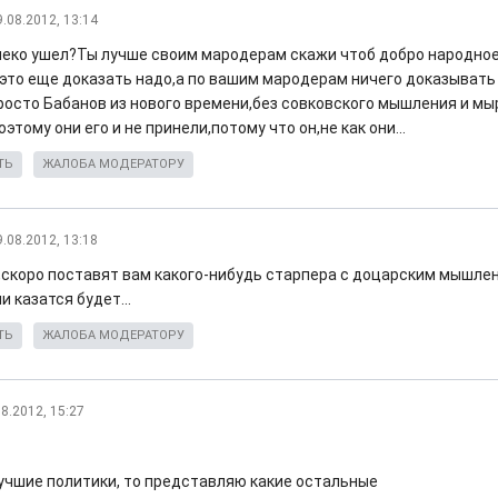
9.08.2012, 13:14
леко ушел?Ты лучше своим мародерам скажи чтоб добро народное 
это еще доказать надо,а по вашим мародерам ничего доказывать 
росто Бабанов из нового времени,без совковского мышления и мыр
этому они его и не принели,потому что он,не как они...
ТЬ
ЖАЛОБА МОДЕРАТОРУ
9.08.2012, 13:18
,скоро поставят вам какого-нибудь старпера с доцарским мышле
 казатся будет...
ТЬ
ЖАЛОБА МОДЕРАТОРУ
08.2012, 15:27
лучшие политики, то представляю какие остальные