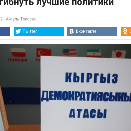
гибнуть лучшие политики
02
-
Айгуль Токоева
Twitter
Вконтакте