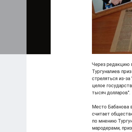
Через редакцию г
Тургуналиев приз
стреляться из-з
целое государство
тысяч долларов".
Место Бабанова в
считает обществе
по мнению Тургун
мародерами, приз