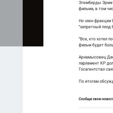
Эгемберды Эрмато
фильма, в том чи
Но член фракции
"запретный плод 
"Все, кто хотел 
фильм будет больш
Арнамысовец Даст
парламент КР до
Госагентство свя
По итогам обсуж
Сообщи свою ново