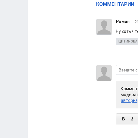
КОММЕНТАРИИ
Роман
2
Ну хоть чт
ЦИТИРОВА
Коммент
модерат
авториз

