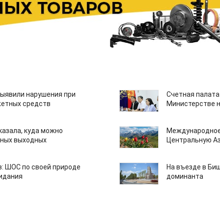
ыявили нарушения при
Счетная палата
етных средств
Министерстве н
казала, куда можно
Международное
нных выходных
Центральную А
: ШОС по своей природе
На въезде в Би
зидания
доминанта