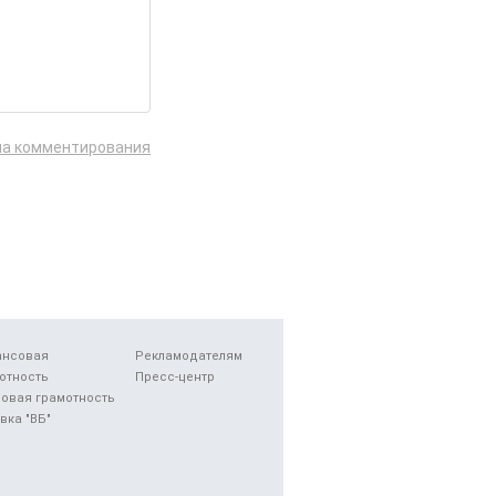
ла комментирования
ансовая
Рекламодателям
отность
Пресс-центр
овая грамотность
вка "ВБ"