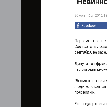
"Невинн
20 сентября 2012 18
Facebook
Парламент запрет
Соответствующее
сентября, на засе
Депутат от фракц
что сегодня мусу
"Возможно, если 
люди успокоятся и
пояснил он.
Его поддержал и