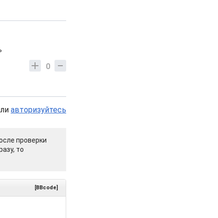
ь
0
или
авторизуйтесь
осле проверки
азу, то
[BBcode]