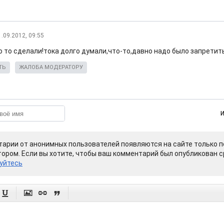
1.09.2012, 09:55
о то сделали!тока долго думали,что-то,давно надо было запретит
ТЬ
ЖАЛОБА МОДЕРАТОРУ
арии от анонимных пользователей появляются на сайте только п
ором. Если вы хотите, чтобы ваш комментарий был опубликован ср
уйтесь



