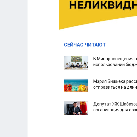
СЕЙЧАС ЧИТАЮТ
В Минпросвещения в
использовании бюдж
Мэрия Бишкека расс
отправиться на дли
Депутат ЖК Шабазов
организация для со