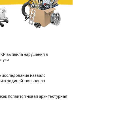
 КР выявила нарушения в
ауки
 исследование назвало
зию родиной тюльпанов
шкек появится новая архитектурная