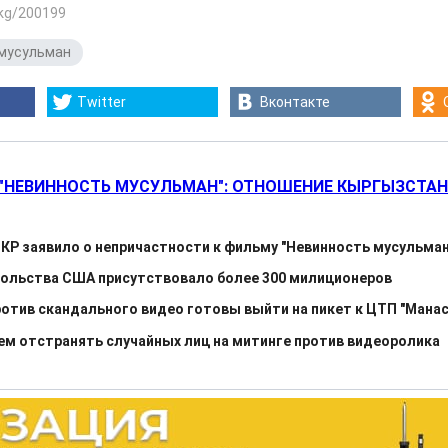
.kg/200199
мусульман
Twitter
Вконтакте
"НЕВИННОСТЬ МУСУЛЬМАН": ОТНОШЕНИЕ КЫРГЫЗСТА
КР заявило о непричастности к фильму "Невинность мусульман
сольства США присутствовало более 300 милиционеров
тив скандального видео готовы выйти на пикет к ЦТП "Манас
дем отстранять случайных лиц на митинге против видеоролика