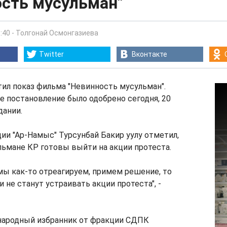
ость мусульман"
:40
-
Толгонай Осмонгазиева
Twitter
Вконтакте
ил показ фильма "Невинность мусульман".
 постановление было одобрено сегодня, 20
дании.
ии "Ар-Намыс" Турсунбай Бакир уулу отметил,
льмане КР готовы выйти на акции протеста.
мы как-то отреагируем, примем решение, то
 не станут устраивать акции протеста", -
 народный избранник от фракции СДПК