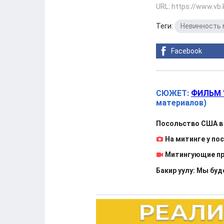
URL: https://www.vb
Теги:
Невинность 
Facebook
СЮЖЕТ:
ФИЛЬМ 
материалов)
Посольство США в 
На митинге у по
Митингующие про
Бакир уулу: Мы бу