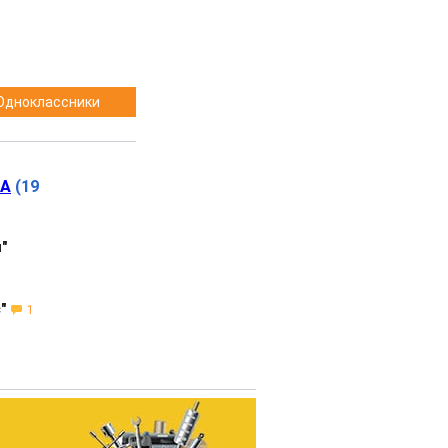
Одноклассники
НА
(19
"
"
1