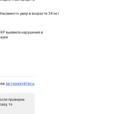
Насименто умер в возрасте 34 лет
 КР выявила нарушения в
ауки
или
авторизуйтесь
осле проверки
азу, то