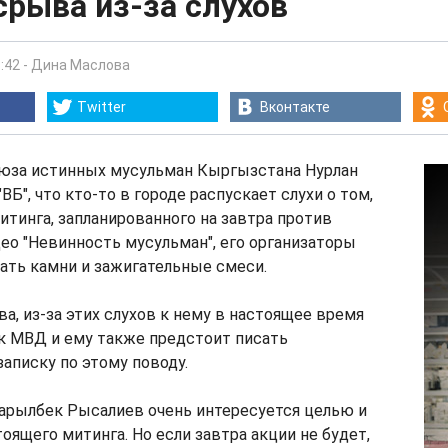
срыва из-за слухов
:42
-
Дина Маслова
Twitter
Вконтакте
юза истинных мусульман Кыргызстана Нурлан
Б", что кто-то в городе распускает слухи о том,
итинга, запланированного на завтра против
ео "Невинность мусульман", его организаторы
ать камни и зажигательные смеси.
а, из-за этих слухов к нему в настоящее время
к МВД и ему также предстоит писать
аписку по этому поводу.
Зарылбек Рысалиев очень интересуется целью и
ящего митинга. Но если завтра акции не будет,