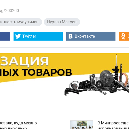
.kg/200200
инность мусульман
,
Нурлан Мотуев
Twitter
Вконтакте
казала, куда можно
В Минпросвещен
нных выходных
использовании