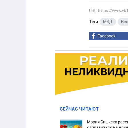
URL: https://www.vb
Теги:
МВД
,
Нев
Facebook
СЕЙЧАС ЧИТАЮТ
Мэрия Бишкека расс
отправиться на дли