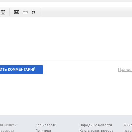




Прави
ий Бишкек"
Все новости
Народные новости
Фин
ресурсах
Политика
Кыргызская пресса
грам