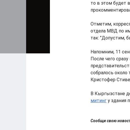
то в этом будет 
прокомментирова
Отметим, корресп
отдела МВД по им
так: "Допустим, б
Напомним, 11 сен
После чего сразу
представительств
собралось около 
Кристофер Стиве
В Кыргызстане д
митинг
у здания 
Сообщи свою ново