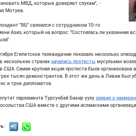
виновато МВД, которые доверяет слухам", -
л Мотуев.
ондент "ВБ" связался с сотрудником 10-го
ени Азиз, который на вопрос: "Состоялась ли указанная вс
ыла".
тября Египетское телевидение показало несколько эпизод
 в нескольких странах
начались протесты
мусульман возл
 США. Самая крупная акция протеста была организована в
трех тысяч демонстрантов. В этот же день в Ливии был у
нс и трое дипломатов.
епутат парламента Турсунбай Бакир уулу
заявил о намере
посольства США вместе с другими исламскими организаци
сть: