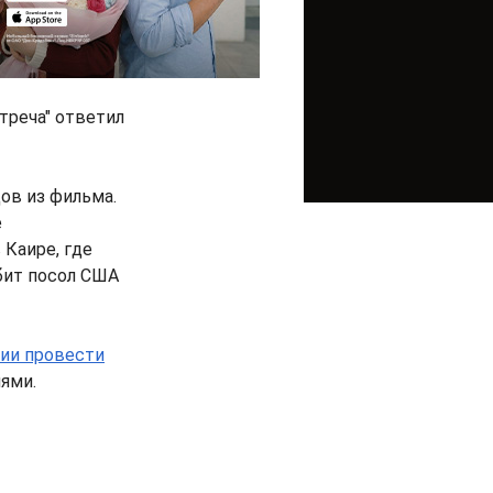
треча" ответил
ов из фильма.
е
 Каире, где
бит посол США
нии провести
ями.