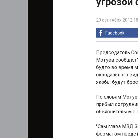
угрозой 
20 сентября 2012 18
Facebook
Председатель Со
Мотуев сообщил "В
будто во время м
скандального вид
якобы будут брос
По словам Мотуев
прибыл сотрудни
объяснительную з
"Сам глава МВД 
форматом предсто