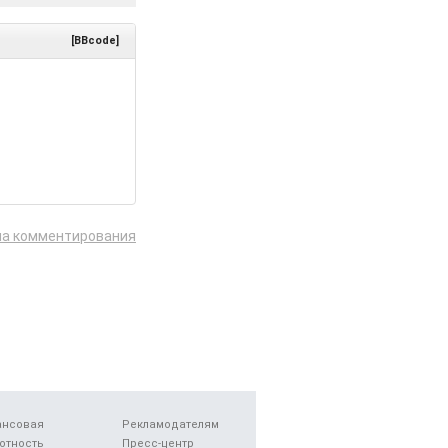
[BBcode]
ла комментирования
ансовая
Рекламодателям
отность
Пресс-центр