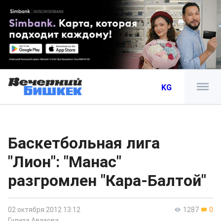
KG
Баскетбольная лига
"Лион": "Манас"
разгромлен "Кара-Балтой"
02 октября 2012 13:12
1287
0
Гулиза Авазова