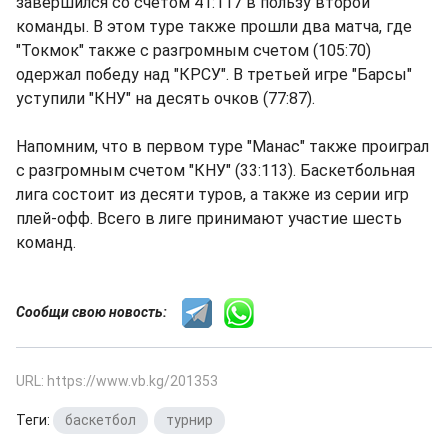
завершился со счетом 41:117 в пользу второй
команды. В этом туре также прошли два матча, где
"Токмок" также с разгромным счетом (105:70)
одержал победу над "КРСУ". В третьей игре "Барсы"
уступили "КНУ" на десять очков (77:87).
Напомним, что в первом туре "Манас" также проиграл
с разгромным счетом "КНУ" (33:113). Баскетбольная
лига состоит из десяти туров, а также из серии игр
плей-офф. Всего в лиге принимают участие шесть
команд.
Сообщи свою новость:
URL: https://www.vb.kg/201353
Теги:
баскетбол
,
турнир