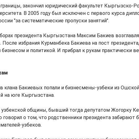
аграницы, закончил юридический факультет Кыргызско-Р
ерситета. В 2005 году был исключен с первого курса дип
сии "за систематические пропуски занятий".
выборах президента Кыргызстана Максим Бакиев возглав
. После избрания Курманбека Бакиева на пост президента,
 бизнесом и политикой. И прибрал к рукам практически в
кам
в клана Бакиевых попали и бизнесмены-узбеки из Ошской
й на юге Кыргызстана.
ер узбекской общины, бывший тогда депутатом Жогорку К
 говорил о том, что родственники президента забирают би
мателей-узбеков.