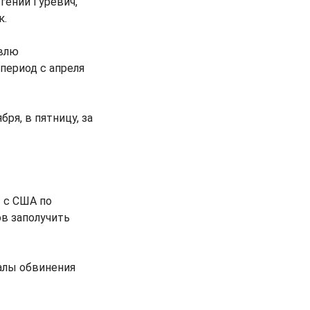
гений Гуревич,
к.
овлю
период с апреля
ря, в пятницу, за
 с США по
ов заполучить
алы обвинения