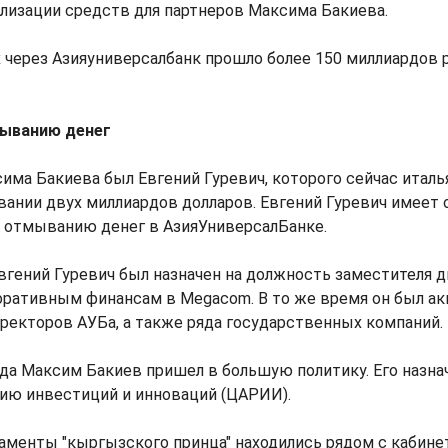
лизации средств для партнеров Максима Бакиева.
х через Азияуниверсалбанк прошло более 150 миллиардов 
мыванию денег
ма Бакиева был Евгений Гуревич, которого сейчас италь
ании двух миллиардов долларов. Евгений Гуревич имеет 
 отмыванию денег в АзияУниверсалБанке.
Евгений Гуревич был назначен на должность заместителя 
оративным финансам в Megacom. В то же время он был а
ректоров АУБа, а также ряда государственных компаний.
ода Максим Бакиев пришел в большую политику. Его назн
тию инвестиций и инноваций (ЦАРИИ).
аменты "кыргызского принца" находились рядом с кабине