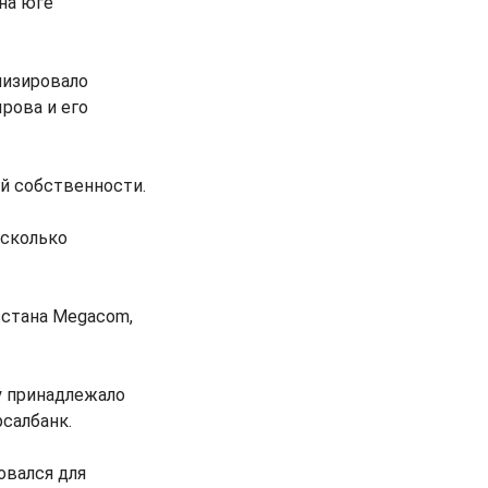
на юге
лизировало
рова и его
й собственности.
есколько
стана Megacom,
у принадлежало
рсалбанк.
овался для