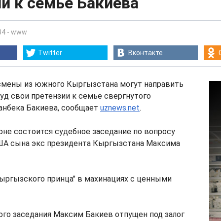
и к семье Бакиева
34
-
www
Twitter
Вконтакте
смены из южного Кыргызстана могут направить
уд свои претензии к семье свергнутого
анбека Бакиева, сообщает
uznews.net
.
оне состоится судебное заседание по вопросу
ША сына экс президента Кыргызстана Максима
ыргызского принца" в махинациях с ценными
ого заседания Максим Бакиев отпущен под залог