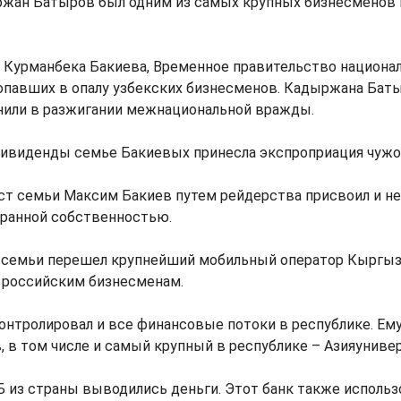
ржан Батыров был одним из самых крупных бизнесменов 
 Курманбека Бакиева, Временное правительство национа
опавших в опалу узбекских бизнесменов. Кадыржана Баты
нили в разжигании межнациональной вражды.
ивиденды семье Бакиевых принесла экспроприация чужо
ст семьи Максим Бакиев путем рейдерства присвоил и н
транной собственностью.
ь семьи перешел крупнейший мобильный оператор Кыргыз
российским бизнесменам.
онтролировал и все финансовые потоки в республике. Ем
, в том числе и самый крупный в республике – Азияуниве
 из страны выводились деньги. Этот банк также использ