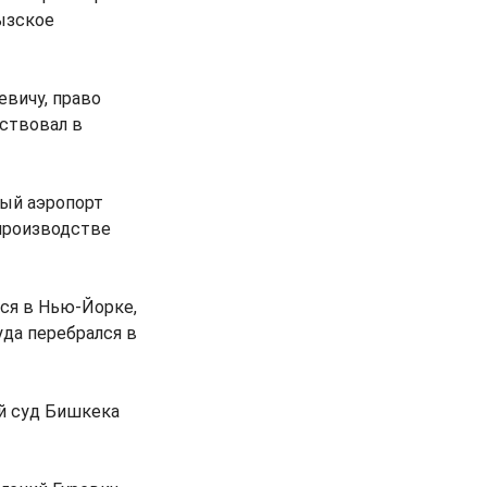
ызское
вичу, право
ствовал в
ный аэропорт
 производстве
лся в Нью-Йорке,
уда перебрался в
й суд Бишкека