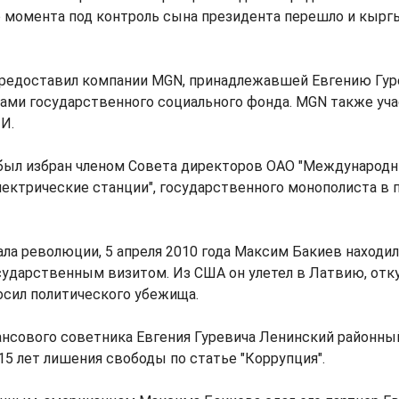
о момента под контроль сына президента перешло и кырг
редоставил компании MGN, принадлежавшей Евгению Гуре
ами государственного социального фонда. MGN также уча
И.
 был избран членом Совета директоров ОАО "Международ
Электрические станции", государственного монополиста в
чала революции, 5 апреля 2010 года Максим Бакиев находи
сударственным визитом. Из США он улетел в Латвию, отк
осил политического убежища.
ансового советника Евгения Гуревича Ленинский районны
 15 лет лишения свободы по статье "Коррупция".