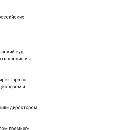
российских
янский суд
отношение и к
директора по
кционером и
ачили директором
том премьер-