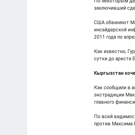
По некоторым дан
заключивший сдел
США обвиняют Ма
инсайдерской инф
2011 года по апре
Как известно, Гу
сутки до ареста 
Кыргызстан хоч
Как сообщили в а
экстрадиции Макс
главного финанси
По всей видимос
против Максима 