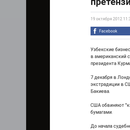
претензи
19 октября 2012 11:
Facebook
Узбекские бизне
в американский с
президента Курм
7 декабря в Лонд
экстрадиции в С
Бакиева.
США обвиняют "к
бумагами.
До начала судебн