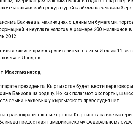
ным, американцам Максима Бакиева сдал его партнер Ев
ку с итальянской прокуратурой в обмен на условный сро
ксима Бакиева в махинациях с ценными бумагами, торг
ормацией и неуплате налогов в размере $80 миллионов в 
ль 2012.
ревич явился в правоохранительные органы Италии 11 октяб
Бакиева в Лондоне.
ет Максима назад
ппарате президента, Кыргызстан будет вести переговоры
има Бакиева на родину. Но как полагают эксперты, шанс
ста семьи Бакиевых у кыргызского правосудия нет.
ти, правоохранительные органы Кыргызстана все матери
Бакиева предоставят американскому федеральному суду.