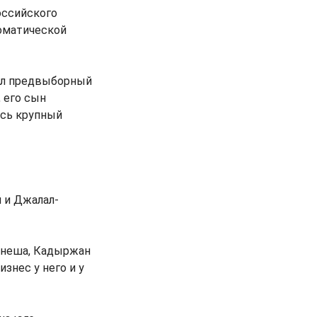
оссийского
ломатической
лял предвыборный
 его сын
есь крупный
 и Джалал-
енеша, Кадыржан
знес у него и у