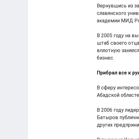
Вернувшись из з
славянского унив
академии МИД Рос
В 2005 году на 
штаб своего отца
вплотную занялся
бизнес.
Прибрал все к ру
В сферу интересо
Абадской областе
В 2006 году лид
Батыров публично
других предприни