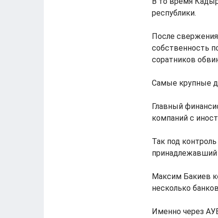
В то время Кады
республики.
После свержения
собственность п
соратников обви
Самые крупные д
Главный финанси
компаний с инос
Так под контрол
принадлежавший 
Максим Бакиев к
несколько банков
Именно через АУБ