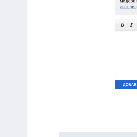
модерат
авториз

