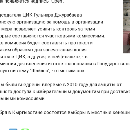
 появляется надпись "Open".
дседателя ЦИК Гульнара Джурабаева
онскую организацию за помощь в организации
 мера позволяет усилить контроль за теми
торые составляются участковыми комиссиями.
е комиссия будет составлять протокол и
аким образом одна запечатанная копия
тся в ЦИК, а другая, в сейф-пакете, - в
иссии для внесения итогов голосования в Государствен
ую систему "Шайлоо", - отметила она.
ты были внедрены впервые в 2010 году для защиты от
ного доступа к избирательным документам при доставке
льными комиссиями.
ября в Кыргызстане состоятся выборы в местные кенеши