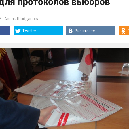
 для протоколов выборов
7
-
Асель Шабданова
Twitter
Вконтакте