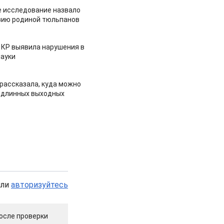
 исследование назвало
зию родиной тюльпанов
 КР выявила нарушения в
ауки
рассказала, куда можно
 длинных выходных
или
авторизуйтесь
осле проверки