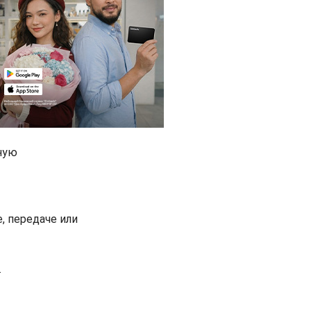
ную
, передаче или
.