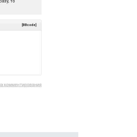
азу, то
[BBcode]
ла комментирования