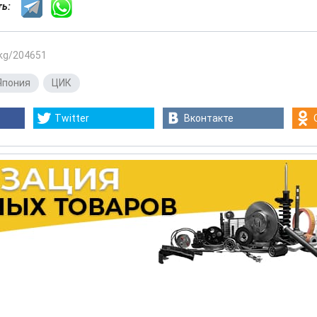
сть:
.kg/204651
Япония
,
ЦИК
Twitter
Вконтакте