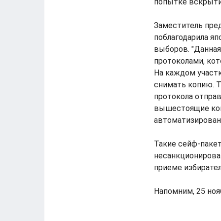
попытке вскрытия
Заместитель пре
поблагодарила яп
выборов. "Данная
протоколами, ко
На каждом участк
снимать копию. Т
протокола отправи
вышестоящие ком
автоматизированн
Такие сейф-паке
несанкционирован
приеме избирате
Напомним, 25 но