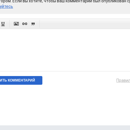
ором. Если вы хотите, чтобы ваш комментарий был опубликован ср
уйтесь




Прави