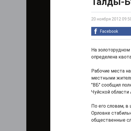
Талды-Б
20 ноября 2012 09:5
Facebook
На золоторудном
определена квота
Рабочие места н
местными жителям
"ВБ" сообщил по
Чуйской области 
По его словам, в
Орловке стабильн
общественные сл