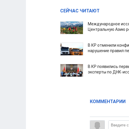
СЕЙЧАС ЧИТАЮТ
Международное иссл
Центральную Азию р
В КР отменили конфи
нарушение правил п
В КР появились пер
эксперты по ДНК-ис
КОММЕНТАРИИ