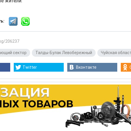
е жители.
сть:
.kg/206237
ающий сектор
,
Талды-Булак Левобережный
,
Чуйская облас
Twitter
Вконтакте