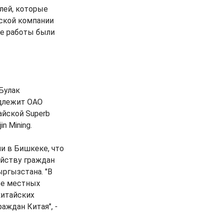
лей, которые
ской компании
Все работы были
Булак
адлежит ОАО
айской Superb
n Mining.
и в Бишкеке, что
йству граждан
ргызстана. "В
ве местных
китайских
аждан Китая", -