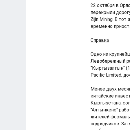
22 октября в Орл
перекрыли дорог
Zijin Mining. В т
временно приост
Справка
Одно из крупней
Левобережный ра
"Кыргызалтын" (1
Pacific Limited, 
Менее двух меся
китайские инвес
Кыргызстана, со
"Алтынкене" раб
жителей формаль
подрядчиков. За 