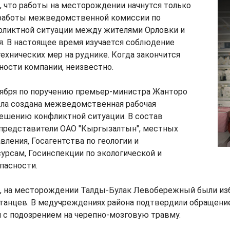
 что работы на месторождении начнутся только
 работы межведомственной комиссии по
ликтной ситуации между жителями Орловки и
. В настоящее время изучается соблюдение
технических мер на руднике. Когда закончится
ности компании, неизвестно.
тября по поручению премьер-министра Жанторо
ла создана межведомственная рабочая
решению конфликтной ситуации. В состав
представители ОАО "Кыргызалтын", местных
вления, Госагентства по геологии и
урсам, Госинспекции по экологической и
пасности.
ря, на месторождении Талды-Булак Левобережный были из
танцев. В медучреждениях района подтвердили обращени
 с подозрением на черепно-мозговую травму.