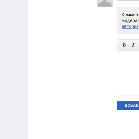
Коммент
модерат
авториз

