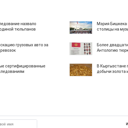
едование назвало
Мэрия Бишкека 
одиной тюльпанов
столицы на муз
скацию грузовых авто за
Более двадцати
еревозок
Антологию тюрк
вые сертифицированные
В Кыргызстане 
следованиям
добычи золота 