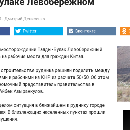
улаке Левобережном
0
-
Дмитрий Денисенко
Twitter
Вконтакте
 месторождении Талды-Булак Левобережный
 на рабочие места для граждан Китая.
а строительстве рудника решили поделить между
и и рабочими из КНР из расчета 50/50. Об этом
лномочный представитель правительства в
Айбек Азыранкулов.
 целом ситуация в ближайшем к руднику городе
ая. В близлежащих населенных пунктах прошли
ушания.