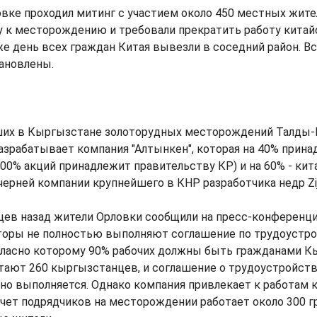
овке проходил митинг с участием около 450 местных жите
у к месторождению и требовали прекратить работу китай
от же день всех граждан Китая вывезли в соседний район. 
ановлены.
ших в Кыргызстане золоторудных месторождений Талды-
зрабатывает компания "Алтынкен", которая на 40% прин
00% акций принадлежит правительству КР) и на 60% - кит
дочерней компании крупнейшего в КНР разработчика недр Ziji
цев назад жители Орловки сообщили на пресс-конференци
торы не полностью выполняют соглашение по трудоустро
гласно которому 90% рабочих должны быть гражданами Кы
отают 260 кыргызстанцев, и соглашение о трудоустройст
но выполняется. Однако компания привлекает к работам 
счет подрядчиков на месторождении работает около 300 гр