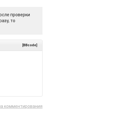
осле проверки
азу, то
[BBcode]
ла комментирования