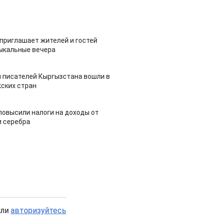
приглашает жителей и гостей
ыкальные вечера
 писателей Кыргызстана вошли в
ских стран
повысили налоги на доходы от
и серебра
или
авторизуйтесь