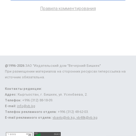
Правила комментирования
@1996-2026
ЗАО "Издательский дом "Вечерний Бишкек"
При размещении материалов на сторонних ресурсах гиперссылка на
источник обязательна.
Контакты редакции:
Адрес:
Кыргызстан, г. Бишкек, ул. Усенбаева, 2.
Телефон:
+996 (312) 88-18-09.
E-mail:
info@vb.kg
Телефон рекламного отдела:
+996 (312) 48-62-03.
E-mail рекламного отдела:
vbavto@vb.kg, vb48k@vb.kg