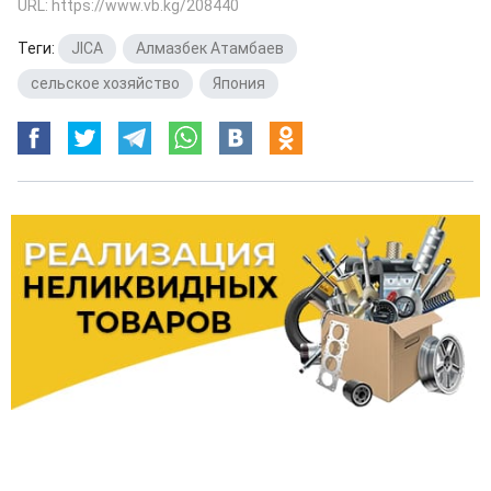
URL: https://www.vb.kg/208440
Теги:
JICA
,
Алмазбек Атамбаев
,
сельское хозяйство
,
Япония