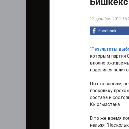
Бишкекс
12 декабря 2012 15:
Facebook
"Результаты выб
которым партия С
вполне ожидаемы"
поделился полито
По его словам, р
поскольку прохо
состава и состоя
Кыргызстана.
В то же время по
нельзя. “Насколь