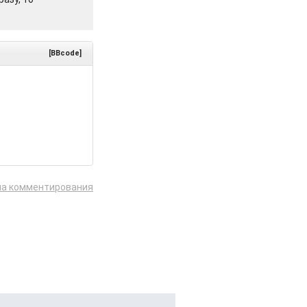
[BBcode]
ла комментирования