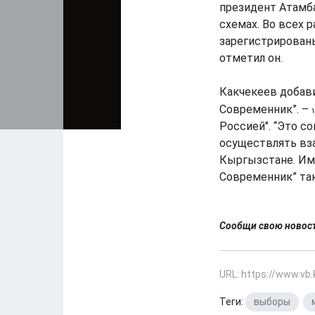
президент Атамба
схемах. Во всех 
зарегистрирован
отметил он.
Какчекеев добави
Современник”. –
Россией". “Это с
осуществлять вз
Кыргызстане. Име
Современник” так
Сообщи свою ново
URL: https://www.vb
Теги:
выборы
,