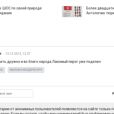
: ШОС по своей природе
Более двадцати
зидания
Антологию тюрк
н
13.12.2012, 12:37
ить дружно и во благо народа.Лакомый пирог уже поделен
ТЬ
ЖАЛОБА МОДЕРАТОРУ
арии от анонимных пользователей появляются на сайте только п
ором. Если вы хотите, чтобы ваш комментарий был опубликован ср