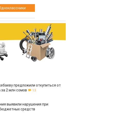
Одноклассники
жебаеву предложили откупиться от
 за 2 млн сомов
13
ия выявили нарушения при
 бюджетных средств