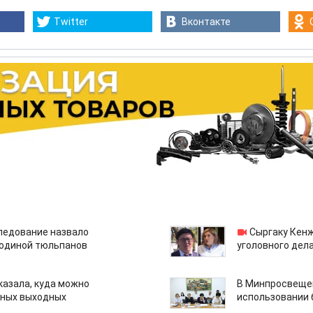
Twitter
Вконтакте
едование назвало
Сыргаку Кен
одиной тюльпанов
уголовного дела
казала, куда можно
В Минпросвещен
нных выходных
использовании