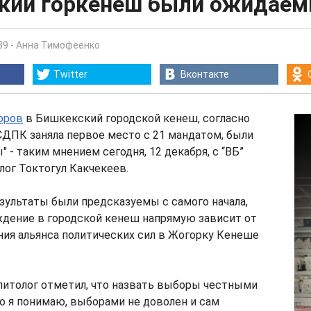
кий горкенеш были ожидае
39
-
Анна Тимофеенко
Twitter
Вконтакте
оров
в Бишкекский городской кенеш, согласно
ДПК заняла первое место с 21 мандатом, были
 - таким мнением сегодня, 12 декабря, с “ВБ”
лог Токтогул Какчекеев.
езультаты были предсказуемы с самого начала,
ждение в городской кенеш напрямую зависит от
ния альянса политических сил в Жогорку Кенеше
литолог отметил, что назвать выборы честными
ко я понимаю, выборами не доволен и сам