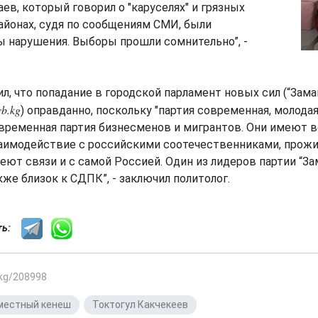
ев, который говорил о "каруселях" и грязных
районах, судя по сообщениям СМИ, были
ы нарушения. Выборы прошли сомнительно”, -
л, что попадание в городской парламент новых сил (“Зам
vb.kg
) оправданно, поскольку "партия современная, молодая
овременная партия бизнесменов и мигрантов. Они имеют
аимодействие с российскими соотечественниками, про
ют связи и с самой Россией. Один из лидеров партии “З
же близок к СДПК”, - заключил политолог.
сть:
.kg/208998
местный кенеш
,
Токтогул Какчекеев