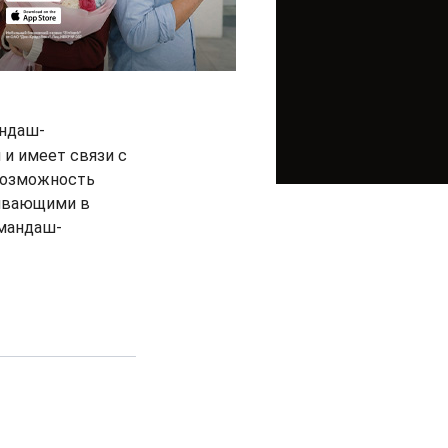
андаш-
 и имеет связи с
 возможность
живающими в
амандаш-