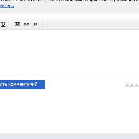
уйтесь




Прави