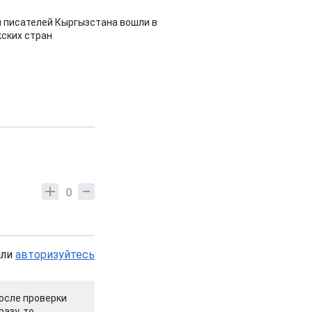
 писателей Кыргызстана вошли в
ских стран
0
или
авторизуйтесь
осле проверки
азу, то