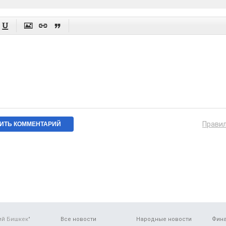




Прави
ий Бишкек"
Все новости
Народные новости
Фин