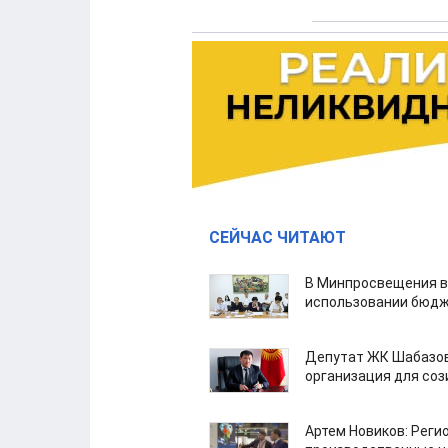
СЕЙЧАС ЧИТАЮТ
В Минпросвещения в
использовании бюдж
Депутат ЖК Шабазов
организация для со
Артем Новиков: Реги