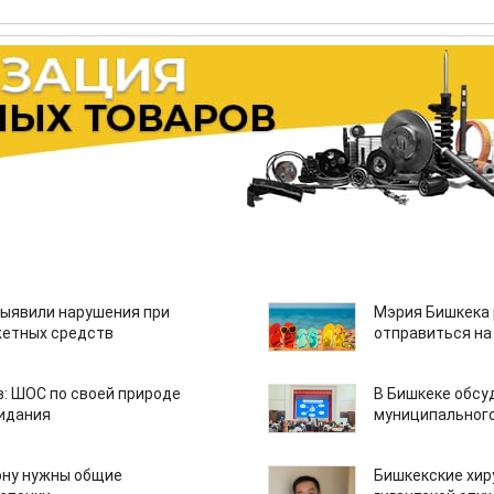
ыявили нарушения при
Мэрия Бишкека 
етных средств
отправиться на
: ШОС по своей природе
В Бишкеке обсу
зидания
муниципального
ону нужны общие
Бишкекские хир