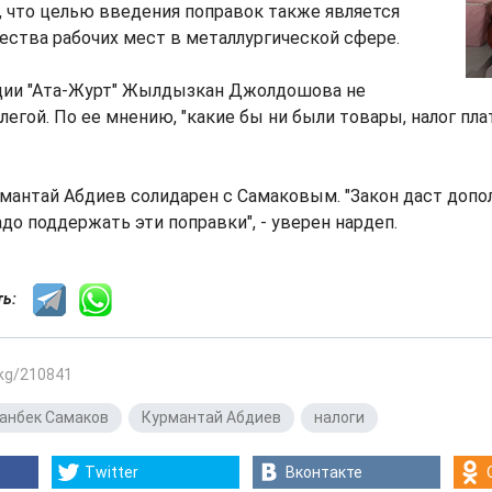
 что целью введения поправок также является
ества рабочих мест в металлургической сфере.
ции "Ата-Журт" Жылдызкан Джолдошова не
ллегой. По ее мнению, "какие бы ни были товары, налог пл
мантай Абдиев солидарен с Самаковым. "Закон даст доп
адо поддержать эти поправки", - уверен нардеп.
сть:
.kg/210841
анбек Самаков
,
Курмантай Абдиев
,
налоги
Twitter
Вконтакте