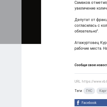
Самаков отметил,
увеличение колич
Депутат от фрак
согласилась с ко
обязательно".
Атажуртовец Кур
рабочие места. Н
Сообщи свою ново
URL: https://www.vb
Теги:
ГНС
,
Карг
Facebook