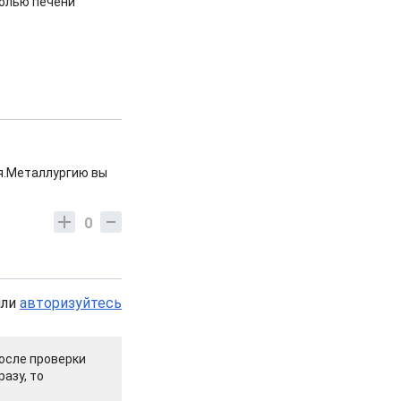
холью печени
ся.Металлургию вы
0
или
авторизуйтесь
осле проверки
азу, то