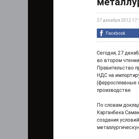
металлу
27 декабря 2012 17:
Facebook
Сегодня, 27 дека
во втором чтении
Правительство п
НДС на импортир
(ферросплавные 
производстве.
По словам доклад
Карганбека Самак
создания условий
металлургическую