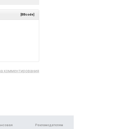
[BBcode]
ла комментирования
ансовая
Рекламодателям