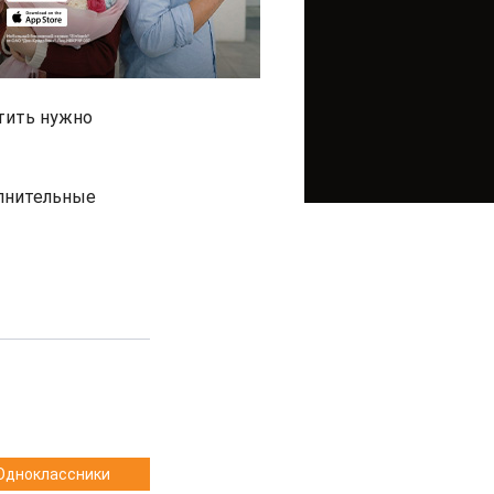
атить нужно
олнительные
Одноклассники