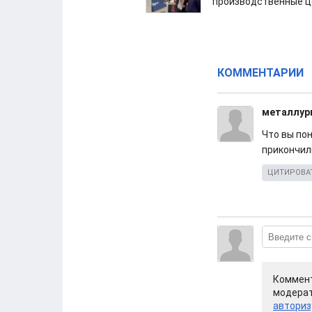
производственные ц
КОММЕНТАРИИ
металлур
Что вы по
прикончили
ЦИТИРОВА
Коммент
модерат
авториз