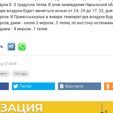
уха 0…5 градусов тепла. В зоне земледелия Нарынской об
ра воздуха будет меняться ночью от 24…29 до 17…22, днем
роза. В Прииссыккулье в январе температура воздуха бу
роза, днем - около 2 мороза…3 тепла, по востоку котловин
днем - 4 мороза…1 тепла.
сть:
.kg/210849
омет
,
погода
Twitter
Вконтакте