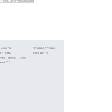
ла комментирования
ансовая
Рекламодателям
отность
Пресс-центр
овая грамотность
вка "ВБ"