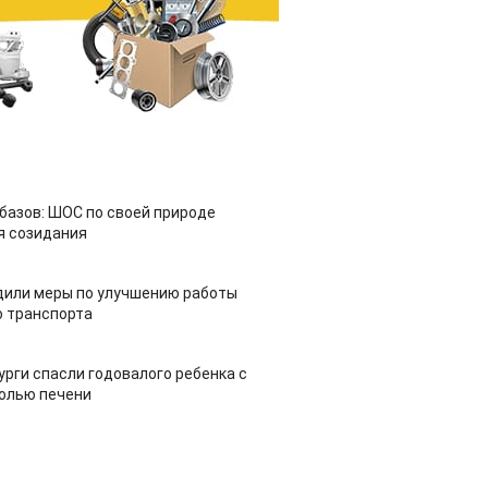
азов: ШОС по своей природе
я созидания
дили меры по улучшению работы
 транспорта
урги спасли годовалого ребенка с
холью печени