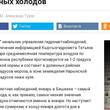
ных холодов
42
-
Александр Тузов
Twitter
Вконтакте
" начальник управления гидрометнаблюдений,
спечения информацией Кыргызгидромета Татьяна
аре среднемесячная температура воздуха по
онов республики прогнозируется на 1-2 градуса
кой нормы и составит в долинных районах
радусов мороза, в зоне земледелия Нарынской
радусов ниже нуля.
летних наблюдений, январь в Бишкеке – самый
ода, и, как правило, самые низкие значения
уха отмечаются именно в январе. Но наступает
м сумеркам, к концу января долгота дня в