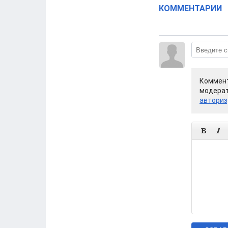
КОММЕНТАРИИ
Коммент
модерат
авториз

