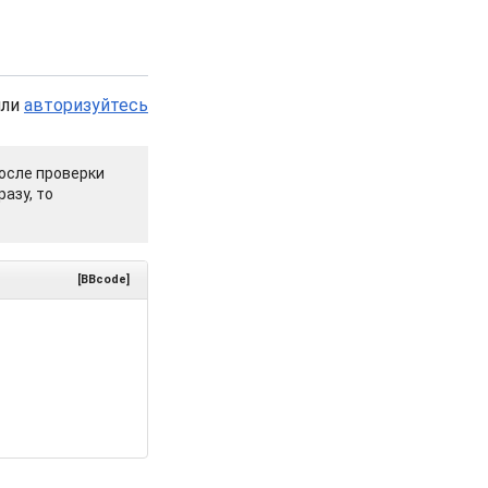
или
авторизуйтесь
осле проверки
азу, то
[BBcode]