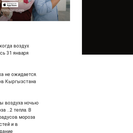
когда воздух
сь 31 января
а не ожидается.
ов Кыргызстана
ры воздуха ночью
за …2 тепла. В
градусов мороза
стей и в
адание