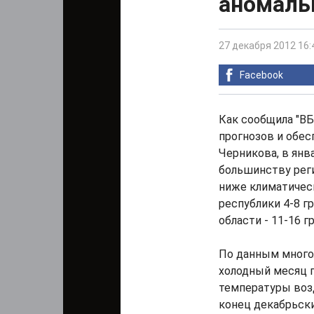
аномаль
27 декабря 2012 16:
Facebook
Как сообщила "ВБ
прогнозов и обе
Черникова, в янв
большинству реги
ниже климатичес
республики 4-8 г
области - 11-16 г
По данным много
холодный месяц г
температуры возд
конец декабрьски