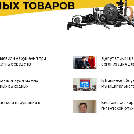
ыявили нарушения при
Депутат ЖК Шаб
етных средств
организация дл
казала, куда можно
В Бишкеке обсу
нных выходных
муниципального
ыявила нарушения в
Бишкекские хир
гигантской опу