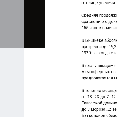
столице увеличит
Средняя продолжи
сравнению с дека
155 часов в месяц
В Бишкеке абсолю
прогрелся до 19,
1920-го, когда с
В наступающем я
Атмосферных оса
предполагается 
В течение месяца
от 18…23 до 7…12
Таласской долине
до 3 мороза …2 т
Баткенской облас