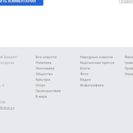
Прави
ий Бишкек"
Все новости
Народные новости
Фин
ресурсах
Политика
Кыргызская пресса
грам
Экономика
Блоги
Прав
Общество
Фото
Спра
Культура
Видео
 2.
Спорт
Инфографика
Происшествия
В мире
-03.
48k@vb.kg