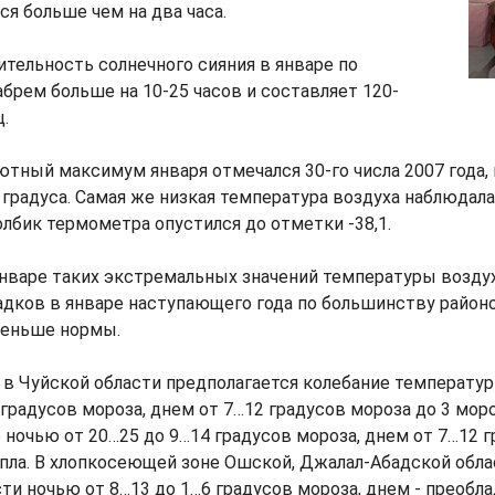
ся больше чем на два часа.
тельность солнечного сияния в январе по
брем больше на 10-25 часов и составляет 120-
.
тный максимум января отмечался 30-го числа 2007 года, 
2 градуса. Самая же низкая температура воздуха наблюдала
толбик термометра опустился до отметки -38,1.
нваре таких экстремальных значений температуры воздух
дков в январе наступающего года по большинству район
меньше нормы.
 в Чуйской области предполагается колебание температу
 градусов мороза, днем от 7…12 градусов мороза до 3 моро
 ночью от 20…25 до 9…14 градусов мороза, днем от 7…12 
епла. В хлопкосеющей зоне Ошской, Джалал-Абадской обла
ти ночью от 8…13 до 1…6 градусов мороза, днем - преобл