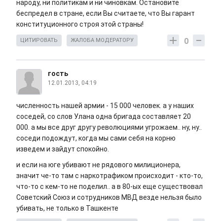
народу, ни политикам и ни чиновкам. Остановите
беспредел в стране, если Вы считаете, что Вы гарант
конституционного строя этой страны!
0
ЦИТИРОВАТЬ
ЖАЛОБА МОДЕРАТОРУ
гость
12.01.2013, 04:19
численность нашей армии - 15 000 человек. а у наших
соседей, со слов Улана одна бригада составляет 20
000. а мы все друг другу революциями угрожаем.. ну, ну..
соседи подождут, когда мы сами себя на корню
изведем и зайдут спокойно.
и если на юге убивают не рядового милиционера,
значит че-то там с наркотрафиком происходит - кто-то,
что-то с кем-то не поделил.. а в 80-ых еще существовал
Советский Союз и сотрудников МВД везде нельзя было
убивать, не только в Ташкенте