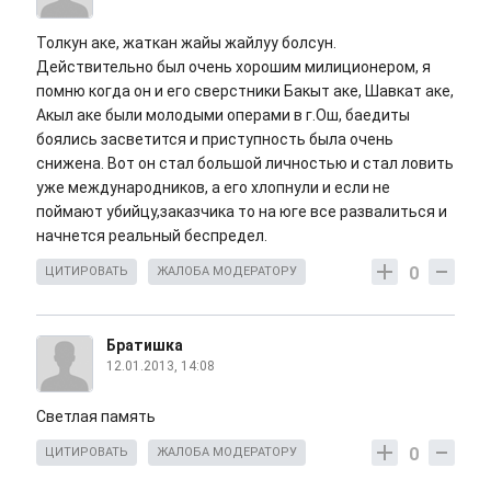
Толкун аке, жаткан жайы жайлуу болсун.
Действительно был очень хорошим милиционером, я
помню когда он и его сверстники Бакыт аке, Шавкат аке,
Акыл аке были молодыми операми в г.Ош, баедиты
боялись засветится и приступность была очень
снижена. Вот он стал большой личностью и стал ловить
уже международников, а его хлопнули и если не
поймают убийцу,заказчика то на юге все развалиться и
начнется реальный беспредел.
0
ЦИТИРОВАТЬ
ЖАЛОБА МОДЕРАТОРУ
Братишка
12.01.2013, 14:08
Светлая память
0
ЦИТИРОВАТЬ
ЖАЛОБА МОДЕРАТОРУ