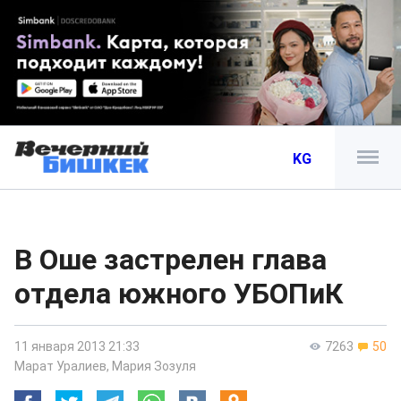
KG
В Оше застрелен глава
отдела южного УБОПиК
11 января 2013 21:33
7263
50
Марат Уралиев
,
Мария Зозуля