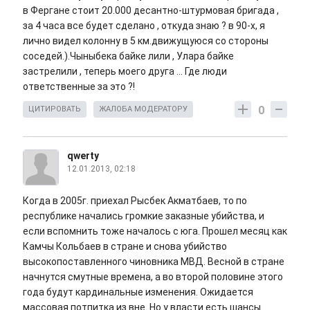
в Фергане стоит 20.000 десантно-штурмовая бригада ,
за 4 часа все будет сделано , откуда знаю ? в 90-х, я
лично видел колонну в 5 км.движущуюся со стороны
соседей.).Чыныбека байке лили , Улара байке
застрелили , теперь моего друга ... Где люди
ответственные за это ?!
0
ЦИТИРОВАТЬ
ЖАЛОБА МОДЕРАТОРУ
qwerty
12.01.2013, 02:18
Когда в 2005г. приехал Рысбек Акматбаев, то по
республике начались громкие заказные убийства, и
если вспомнить тоже началось с юга. Прошел месяц как
Камчы Кольбаев в стране и снова убийство
высокопоставленного чиновника МВД. Весной в стране
начнутся смутные времена, а во второй половине этого
года будут кардинальные изменения. Ожидается
массовая потпитка из вне. Но у власти есть шансы