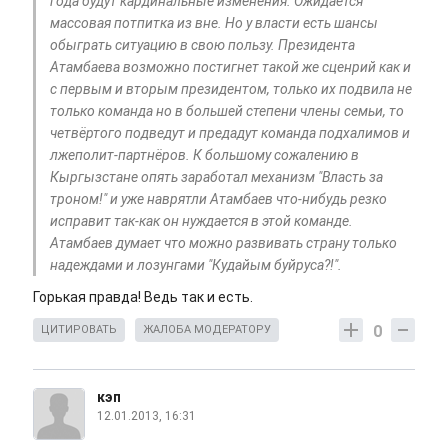
года будут кардинальные изменения. Ожидается
массовая потпитка из вне. Но у власти есть шансы
обыграть ситуацию в свою пользу. Президента
Атамбаева возможно постигнет такой же сценрий как и
с первым и вторым президентом, только их подвила не
только команда но в большей степени члены семьи, то
четвёртого подведут и предадут команда подхалимов и
лжеполит-партнёров. К большому сожалению в
Кыргызстане опять заработал механизм "Власть за
троном!" и уже наврятли Атамбаев что-нибудь резко
исправит так-как он нуждается в этой команде.
Атамбаев думает что можно развивать страну только
надеждами и лозунгами "Кудайым буйруса?!".
Горькая правда! Ведь так и есть.
0
ЦИТИРОВАТЬ
ЖАЛОБА МОДЕРАТОРУ
кэп
12.01.2013, 16:31