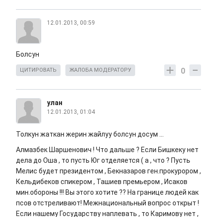
12.01.2013, 00:59
Болсун
0
ЦИТИРОВАТЬ
ЖАЛОБА МОДЕРАТОРУ
улан
12.01.2013, 01:04
Толкун жаткан жерин жайлуу болсун досум ...
Алмазбек Шаршенович ! Что дальше ? Если Бишкеку нет
дела до Оша , то пусть Юг отделяется ( а , что ? Пусть
Мелис будет президентом , Бекназаров ген.прокурором ,
Кельдибеков спикером , Ташиев премьером , Исаков
мин.обороны !!! Вы этого хотите ?? На границе людей как
псов отстреливают! Межнациональный вопрос открыт !
Если нашему Государству наплевать , то Каримову нет ,