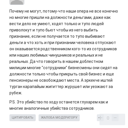
Почему не могут, потому-что наши опера не все конечно
но многие пришли на должности деньгами, даже как
вести дело не умеют, ходят только и тупо людей
приволокут и тупо бьют чтобы из него выбить
признание, если не получается то тупо выбивают
деньги а что хоть и при признании человека отпускают
он оказывается родственником кого-то из сотрудников
или наших любимых чинушников и реальных и не
реальных. Да что говорить в нашем доблестном
милиции многие "сотрудники" бизнесмены они сидят на
должности только чтобы прикрыть свой бизнес и еще
пенсионеры не освобождают места. А эркекче иштей
турган карапайым жигиттер жүрүшөт или уезжают за
рубеж.
P.S. Это убийство по ходу останется глухарем как и
многие аналогичные убийства сотрудников.
0
ЦИТИРОВАТЬ
ЖАЛОБА МОДЕРАТОРУ