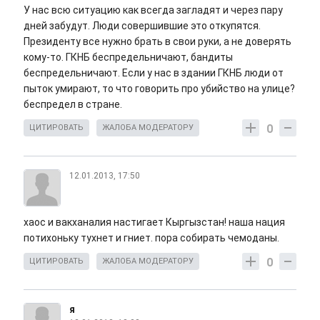
У нас всю ситуацию как всегда загладят и через пару
дней забудут. Люди совершившие это откупятся.
Президенту все нужно брать в свои руки, а не доверять
кому-то. ГКНБ беспредельничают, бандиты
беспредельничают. Если у нас в здании ГКНБ люди от
пыток умирают, то что говорить про убийство на улице?
беспредел в стране.
0
ЦИТИРОВАТЬ
ЖАЛОБА МОДЕРАТОРУ
12.01.2013, 17:50
хаос и вакханалия настигает Кыргызстан! наша нация
потихоньку тухнет и гниет. пора собирать чемоданы.
0
ЦИТИРОВАТЬ
ЖАЛОБА МОДЕРАТОРУ
я