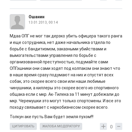
Ошанин
13.01.2013, 00:14
Мдаа ОПГ не мог так дерзко убить офицера такого ранга
и еще сотрудника, нет даже начальника отдела по
борьбе с бандитизмом, заказными убийствами и
вымогательствами управления по борьбе с
организованной преступностью, подумайте сами
ОПГэшники они сами ходят под колпаком они знают что
в наше время сразу подумают на них и спустят всех
собак, это скорее всего свои или наши любимые
чинушники, а киллеры это скорее всего из спортивного
общака если с мкр. Ак-Тилека за 11 минут добежали до
мкр. Черемушки это могут только спортсмены. И все это
походу связывает с наркобизнесом скорее всего.
Толкун аке пусть Вам будет земля пухом!!!
0
ЦИТИРОВАТЬ
ЖАЛОБА МОДЕРАТОРУ