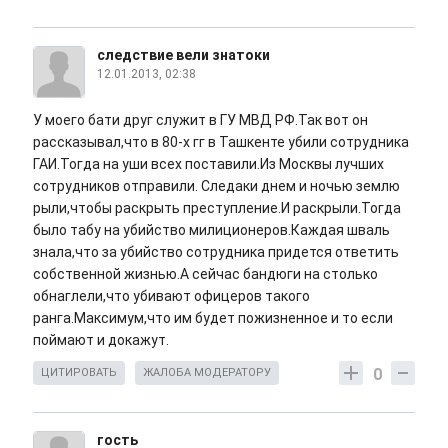
следствие вели знатоки
12.01.2013, 02:38
У моего бати друг служит в ГУ МВД РФ.Так вот он
рассказывал,что в 80-х гг в Ташкенте убили сотрудника
ГАИ.Тогда на уши всех поставили.Из Москвы лучших
сотрудников отправили. Следаки днем и ночью землю
рыли,чтобы раскрыть преступление.И раскрыли.Тогда
было табу на убийство милиционеров.Каждая шваль
знала,что за убийство сотрудника придется ответить
собственной жизнью.А сейчас бандюги на столько
обнаглели,что убивают офицеров такого
ранга.Максимум,что им будет пожизненное и то если
поймают и докажут.
0
ЦИТИРОВАТЬ
ЖАЛОБА МОДЕРАТОРУ
гость