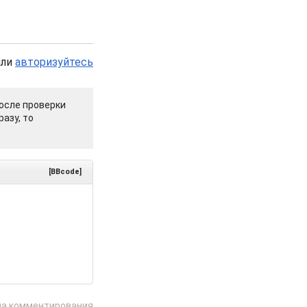
или
авторизуйтесь
осле проверки
азу, то
[BBcode]
ла комментирования