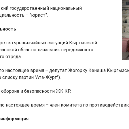
зский государственный национальный
циальность – "юрист".
льность
терство чрезвычайных ситуаций Кыргызской
ласской области, начальник передвижного
о отряда.
- по настоящее время – депутат Жогорку Кенеша Кыргызс
 списку партии "Ата-Журт").
 обороне и безопасности ЖК КР.
- по настоящее время – член комитета по противодействи
 информация