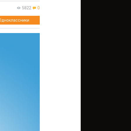
5822
0
Одноклассники