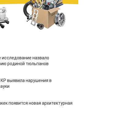
 исследование назвало
зию родиной тюльпанов
 КР выявила нарушения в
ауки
шкек появится новая архитектурная