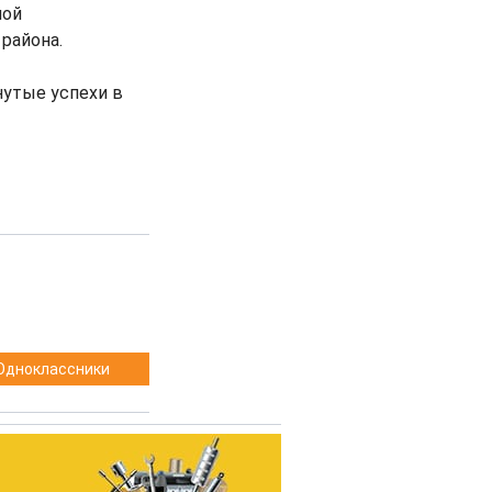
ной
района.
нутые успехи в
Одноклассники