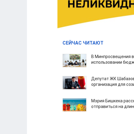
СЕЙЧАС ЧИТАЮТ
В Минпросвещения в
использовании бюдж
Депутат ЖК Шабазов
организация для со
Мэрия Бишкека расс
отправиться на дли