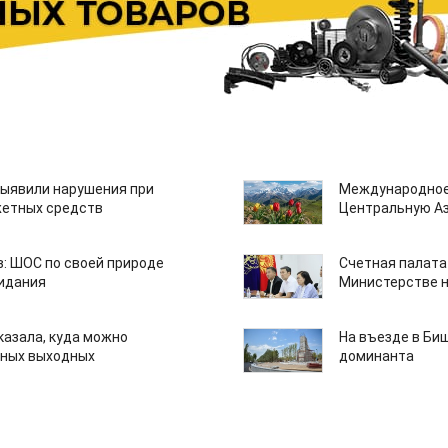
ыявили нарушения при
Международное
етных средств
Центральную А
: ШОС по своей природе
Счетная палата
зидания
Министерстве н
казала, куда можно
На въезде в Би
нных выходных
доминанта