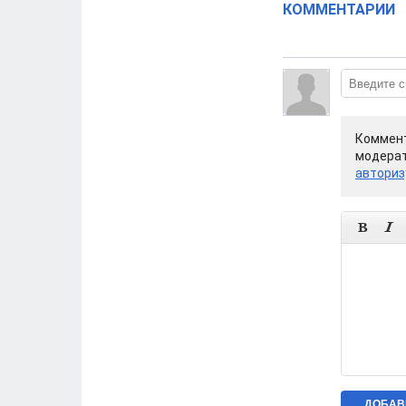
КОММЕНТАРИИ
Коммент
модерат
авториз

