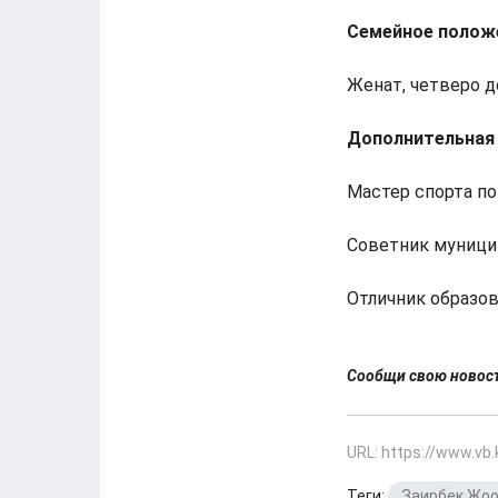
Семейное полож
Женат, четверо д
Дополнительная
Мастер спорта по
Советник муницип
Отличник образов
Сообщи свою ново
URL: https://www.vb
Теги:
Заирбек Жо