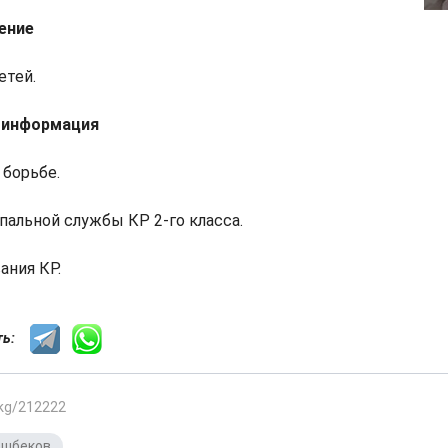
ение
етей.
 информация
 борьбе.
альной службы КР 2-го класса.
ания КР.
сть:
.kg/212222
ошбеков