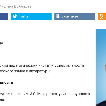
7
-
Елена Дойникова
Twitter
Вконтакте
да.
нский педагогический институт, специальность –
усского языка и литературы".
льность
редняя школа им. А.С. Макаренко, учитель русского
ры.