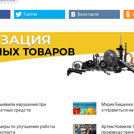
Twitter
Вконтакте
ыявили нарушения при
Мэрия Бишкека 
етных средств
отправиться на
 меры по улучшению работы
Артем Новиков:
нспорта
производствен