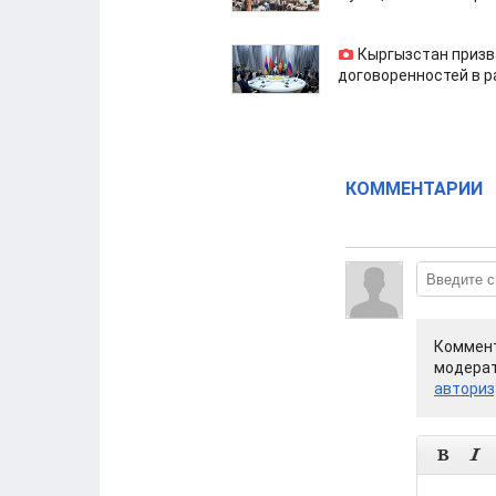
Кыргызстан призв
договоренностей в 
КОММЕНТАРИИ
Коммент
модерат
авториз

