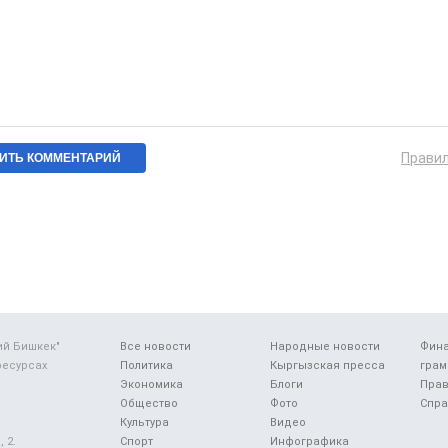
Прави
ий Бишкек"
Все новости
Народные новости
Фин
ресурсах
Политика
Кыргызская пресса
грам
Экономика
Блоги
Прав
Общество
Фото
Спра
Культура
Видео
 2.
Спорт
Инфографика