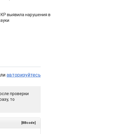
 КР выявила нарушения в
ауки
или
авторизуйтесь
осле проверки
азу, то
[BBcode]