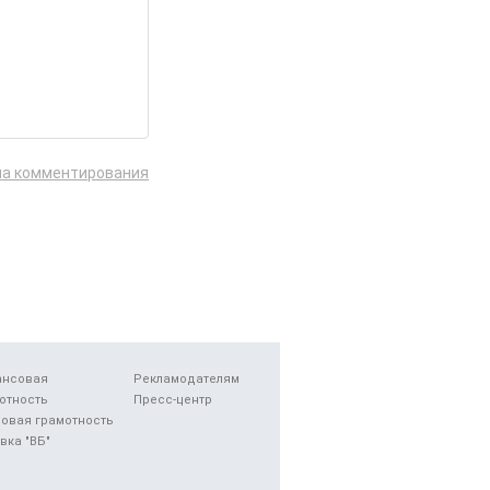
ла комментирования
ансовая
Рекламодателям
отность
Пресс-центр
овая грамотность
вка "ВБ"