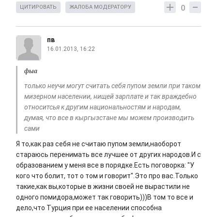
0
ЦИТИРОВАТЬ
ЖАЛОБА МОДЕРАТОРУ
пв
16.01.2013, 16:22
фыа
только неучи могут считать себя пупом земли при таком
мизерном населении, нищей зарплате и так враждебно
относитсья к другим национальностям и народам,
думая, что все в кыргызстане мы можем производить
сами
Я то,как раз себя не считаю пупом земли,наоборот
стараюсь перенимать все лучшее от других народов.И с
образованием у меня все в порядке.Есть поговорка: "У
кого что болит, тот о том и говорит".Это про вас.Только
такие,как вы,которые в жизни своей не вырастили не
одного помидора,может так говорить)))В том то все и
дело,что Турция при ее населении способна