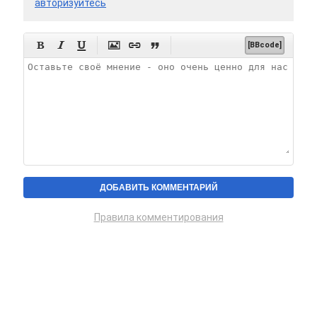
авторизуйтесь






[BBcode]
Правила комментирования