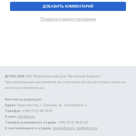
Правила комментирования
@1996-2026
ЗАО "Издательский дом "Вечерний Бишкек"
При размещении материалов на сторонних ресурсах гиперссылка на
источник обязательна.
Контакты редакции:
Адрес:
Кыргызстан, г. Бишкек, ул. Усенбаева, 2.
Телефон:
+996 (312) 88-18-09.
E-mail:
info@vb.kg
Телефон рекламного отдела:
+996 (312) 48-62-03.
E-mail рекламного отдела:
vbavto@vb.kg, vb48k@vb.kg